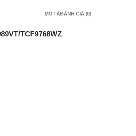
MÔ TẢ
ĐÁNH GIÁ (0)
S989VT/TCF9768WZ