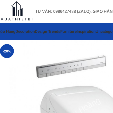
TƯ VẤN: 0986427488 (ZALO). GIAO HÀ
ửa Hàng
Decoration
Design Trends
Furniture
Inspiration
Uncatego
-20%