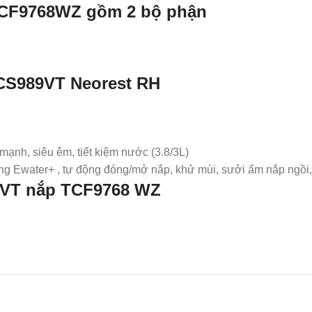
CF9768WZ gồm 2 bộ phận
CS989VT Neorest RH
mạnh, siêu êm, tiết kiệm nước (3.8/3L)
ng Ewater+ , tự động đóng/mở nắp, khử mùi, sưởi ấm nắp ngồi,
 VT nắp TCF9768 WZ