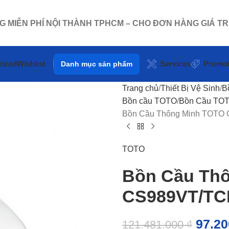
NG MIỄN PHÍ NỘI THÀNH TPHCM – CHO ĐƠN HÀNG GIÁ TR
rized
Wishlist
Services
Promot
Danh mục sản phẩm
Trang chủ
Thiết Bị Vệ Sinh
B
Bồn cầu TOTO
Bồn Cầu TOT
Bồn Cầu Thông Minh TOTO
TOTO
Bồn Cầu Th
CS989VT/TC
97.2
121.481.000
₫