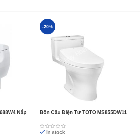
-20%
S688W4 Nắp
Bồn Cầu Điện Tử TOTO MS855DW11
Nắp Tự Động Đóng Mở
In stock