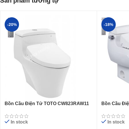
Sản phẩm tương tự
-20%
-18%
Bồn Cầu Điện Tử TOTO CW823RAW11
Bồn Cầu Đi
Nắp Tự Động Đóng Mở
Tự Động Đó
In stock
In stock