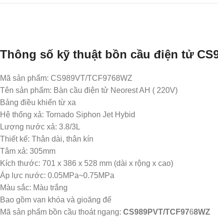
Thông số kỹ thuật bồn cầu điện tử C
Mã sản phẩm: CS989VT/TCF9768WZ
Tên sản phẩm: Bàn cầu điện tử Neorest AH ( 220V)
Bảng điều khiển từ xa
Hệ thống xả: Tornado Siphon Jet Hybid
Lượng nước xả: 3.8/3L
Thiết kế: Thân dài, thân kín
Tâm xả: 305mm
Kích thước: 701 x 386 x 528 mm (dài x rộng x cao)
Áp lực nước: 0.05MPa~0.75MPa
Màu sắc: Màu trắng
Bao gồm van khóa và gioăng đế
Mã sản phẩm bồn cầu thoát ngang:
CS989PVT/TCF97
6
8WZ