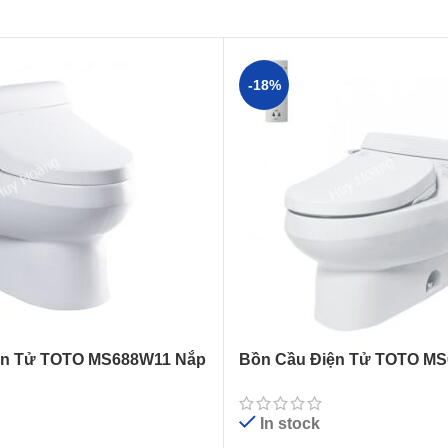
-18%
ện Tử TOTO MS688W11 Nắp
Bồn Cầu Điện Tử TOTO M
ng Mở
Tự Động Đóng Mở
In stock