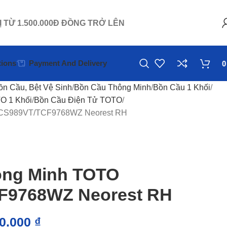
Ị TỪ 1.500.000Đ ĐỒNG TRỞ LÊN
ions
Payment And Delivery
ồn Cầu, Bệt Vệ Sinh
Bồn Cầu Thông Minh
Bồn Cầu 1 Khối
O 1 Khối
Bồn Cầu Điện Tử TOTO
 CS989VT/TCF9768WZ Neorest RH
ông Minh TOTO
F9768WZ Neorest RH
00.000
₫