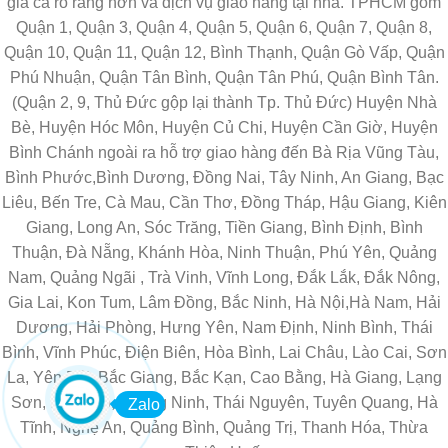
giá cả rõ ràng hơn và dịch vụ giao hàng tại nhà. TPHCM gồm
Quận 1, Quận 3, Quận 4, Quận 5, Quận 6, Quận 7, Quận 8,
Quận 10, Quận 11, Quận 12, Bình Thạnh, Quận Gò Vấp, Quận
Phú Nhuận, Quận Tân Bình, Quận Tân Phú, Quận Bình Tân.
(Quận 2, 9, Thủ Đức gộp lại thành Tp. Thủ Đức) Huyện Nhà
Bè, Huyện Hóc Môn, Huyện Củ Chi, Huyện Cần Giờ, Huyện
Bình Chánh ngoài ra hỗ trợ giao hàng đến Bà Rịa Vũng Tàu,
Bình Phước,Bình Dương, Đồng Nai, Tây Ninh, An Giang, Bạc
Liêu, Bến Tre, Cà Mau, Cần Thơ, Đồng Tháp, Hậu Giang, Kiên
Giang, Long An, Sóc Trăng, Tiền Giang, Bình Định, Bình
Thuận, Đà Nẵng, Khánh Hòa, Ninh Thuận, Phú Yên, Quảng
Nam, Quảng Ngãi , Trà Vinh, Vĩnh Long, Đắk Lắk, Đắk Nông,
Gia Lai, Kon Tum, Lâm Đồng, Bắc Ninh, Hà Nội,Hà Nam, Hải
Dương, Hải Phòng, Hưng Yên, Nam Định, Ninh Bình, Thái
Bình, Vĩnh Phúc, Điện Biên, Hòa Bình, Lai Châu, Lào Cai, Sơn
La, Yên Bái, Bắc Giang, Bắc Kạn, Cao Bằng, Hà Giang, Lạng
Sơn, Phú Thọ, Quảng Ninh, Thái Nguyên, Tuyên Quang, Hà
Zalo
Tĩnh, Nghệ An, Quảng Bình, Quảng Trị, Thanh Hóa, Thừa