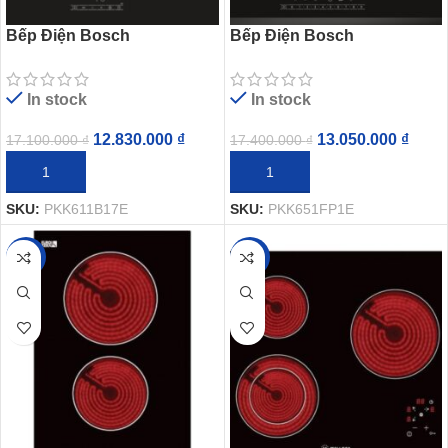
Bếp Điện Bosch
Bếp Điện Bosch
HMH.PKK611B17E 3 Vùng
HMH.PKK651FP1E 3 Vùng
Nấu Hồng Ngoại
Nấu Hồng Ngoại
In stock
In stock
12.830.000
₫
13.050.000
₫
17.100.000
₫
17.400.000
₫
THÊM VÀO GIỎ HÀNG
THÊM VÀO GIỎ HÀNG
SKU:
PKK611B17E
SKU:
PKK651FP1E
-17%
-17%