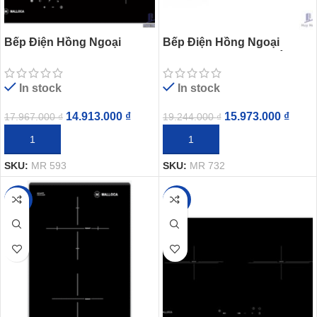
Bếp Điện Hồng Ngoại
Bếp Điện Hồng Ngoại
Malloca MR 593 Có 3 Vùng
Malloca MR 732 Kính Âm 2
Nấu
Vùng Nấu
In stock
In stock
14.913.000
₫
15.973.000
₫
17.967.000
₫
19.244.000
₫
THÊM VÀO GIỎ HÀNG
THÊM VÀO GIỎ HÀNG
SKU:
MR 593
SKU:
MR 732
-17%
-17%