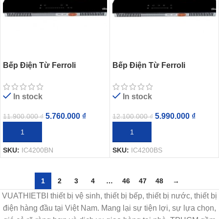
Bếp Điện Từ Ferroli
Bếp Điện Từ Ferroli
IC4200BN 2 Bếp Từ – Hồng
IC4200BS 2 Bếp Từ – Hồng
Ngoại
Ngoại
In stock
In stock
5.760.000
₫
5.990.000
₫
11.900.000
₫
12.100.000
₫
THÊM VÀO GIỎ HÀNG
THÊM VÀO GIỎ HÀNG
SKU:
IC4200BN
SKU:
IC4200BS
1
2
3
4
…
46
47
48
→
VUATHIETBI thiết bị vệ sinh, thiết bị bếp, thiết bị nước, thiết bị
điện hàng đầu tại Việt Nam. Mang lại sự tiện lợi, sự lựa chọn,