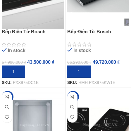
Bếp Điện Từ Bosch
Bếp Điện Từ Bosch
HMH.PXX975DC1E 5 Vùng
HMH.PXX975KW1E 5 Vùng
Nấu Từ Serie 8
Nấu Từ Serie 8
In stock
In stock
43.500.000
₫
49.720.000
₫
57.990.000
₫
66.290.000
₫
THÊM VÀO GIỎ HÀNG
THÊM VÀO GIỎ HÀNG
SKU:
PXX975DC1E
SKU:
HMH.PXX975KW1E
-5%
-32%