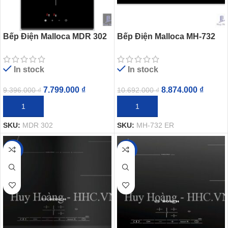
Bếp Điện Malloca MDR 302
Bếp Điện Malloca MH-732
2 Bếp Hồng Ngoại Domino
ER 2 Bếp Hồng Ngoại
In stock
In stock
7.799.000
₫
8.874.000
₫
9.396.000
₫
10.692.000
₫
THÊM VÀO GIỎ HÀNG
THÊM VÀO GIỎ HÀNG
SKU:
MDR 302
SKU:
MH-732 ER
-25%
-25%