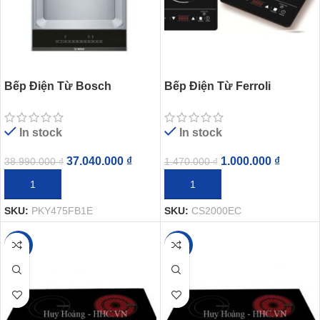
Bếp Điện Từ Bosch
Bếp Điện Từ Ferroli
PKY475FB1E Nướng
CS2000EC Hồng Ngoại
Domino Serie 6
In stock
In stock
37.040.000
₫
1.000.000
₫
38.990.000
₫
1.470.000
₫
THÊM VÀO GIỎ HÀNG
THÊM VÀO GIỎ HÀNG
SKU:
PKY475FB1E
SKU:
CS2000EC
-52%
-50%