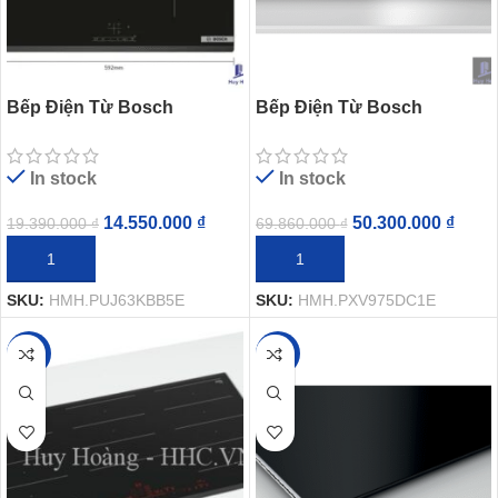
Bếp Điện Từ Bosch
Bếp Điện Từ Bosch
HMH.PUJ63KBB5E 3 Vùng
HMH.PXV975DC1E 5 Vùng
Nấu Từ Serie 4
Nấu Từ Serie 8
In stock
In stock
14.550.000
₫
50.300.000
₫
19.390.000
₫
69.860.000
₫
THÊM VÀO GIỎ HÀNG
THÊM VÀO GIỎ HÀNG
SKU:
HMH.PUJ63KBB5E
SKU:
HMH.PXV975DC1E
-25%
-25%