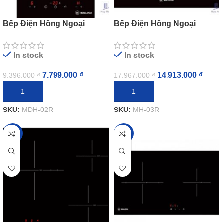
Bếp Điện Hồng Ngoại
Bếp Điện Hồng Ngoại
Malloca MDH-02R Mặt Kính
Malloca MH-03R 3 Vùng
2 Bếp Domino
Nấu
In stock
In stock
7.799.000
₫
14.913.000
₫
9.396.000
₫
17.967.000
₫
THÊM VÀO GIỎ HÀNG
THÊM VÀO GIỎ HÀNG
SKU:
MDH-02R
SKU:
MH-03R
-17%
-17%