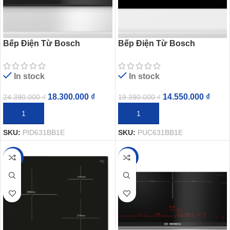
Bếp Điện Từ Bosch
Bếp Điện Từ Bosch
HMH.PID631BB1E 3 Vùng
HMH.PUC631BB1E 3 Vùng
Nấu Từ Serie 4
Nấu Từ Serie 4
In stock
In stock
18.300.000
₫
14.550.000
₫
24.390.000
₫
19.390.000
₫
THÊM VÀO GIỎ HÀNG
THÊM VÀO GIỎ HÀNG
SKU:
PID631BB1E
SKU:
PUC631BB1E
-25%
-28%