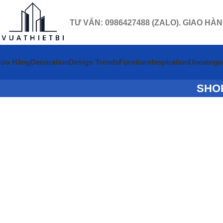
TƯ VẤN: 0986427488 (ZALO). GIAO HÀ
ửa Hàng
Decoration
Design Trends
Furniture
Inspiration
Uncatego
SHO