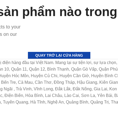
sản phẩm nào trong 
ts to your
ts on our
QUAY TRỞ LẠI CỬA HÀNG
t bị điện hàng đầu tại Việt Nam. Mang lại sự tiện lợi, sự lựa c
uận 10, Quận 11, Quận 12, Bình Thạnh, Quận Gò Vấp, Quận Ph
 Huyện Hóc Môn, Huyện Củ Chi, Huyện Cần Giờ, Huyện Bình Ch
Bến Tre, Cà Mau, Cần Thơ, Đồng Tháp, Hậu Giang, Kiên Giang
Ngãi , Trà Vinh, Vĩnh Long, Đắk Lắk, Đắk Nông, Gia Lai, Ko
c, Điện Biên, Hòa Bình, Lai Châu, Lào Cai, Sơn La, Yên Bái, 
, Tuyên Quang, Hà Tĩnh, Nghệ An, Quảng Bình, Quảng Trị, Th