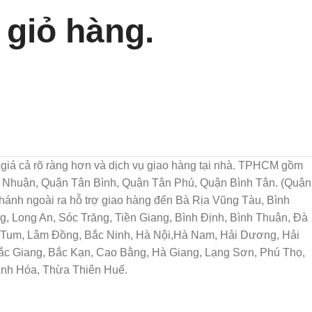
giỏ hàng.
họn, giá cả rõ ràng hơn và dịch vụ giao hàng tại nhà. TPHCM gồm
ú Nhuận, Quận Tân Bình, Quận Tân Phú, Quận Bình Tân. (Quận
ánh ngoài ra hỗ trợ giao hàng đến Bà Rịa Vũng Tàu, Bình
, Long An, Sóc Trăng, Tiền Giang, Bình Định, Bình Thuận, Đà
n Tum, Lâm Đồng, Bắc Ninh, Hà Nội,Hà Nam, Hải Dương, Hải
Bắc Giang, Bắc Kạn, Cao Bằng, Hà Giang, Lạng Sơn, Phú Thọ,
anh Hóa, Thừa Thiên Huế.