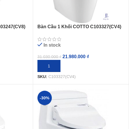
03247(CV8)
Bàn Cầu 1 Khối COTTO C103327(CV4)
Nắp Rửa Điện Tử
In stock
21.980.000
₫
31.030.000
₫
THÊM VÀO GIỎ HÀNG
SKU:
C103327(CV4)
-30%