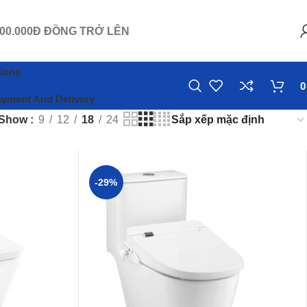
.500.000Đ ĐỒNG TRỞ LÊN
ions
yment And Delivery
Show
9
12
18
24
-29%