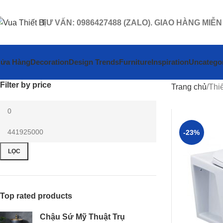
TƯ VẤN: 0986427488 (ZALO). GIAO HÀNG MIỄN
ửa Hàng
Decoration
Design Trends
Furniture
Inspiration
Uncatego
Filter by price
Trang chủ
Thiế
-23%
LỌC
Top rated products
Chậu Sứ Mỹ Thuật Trụ