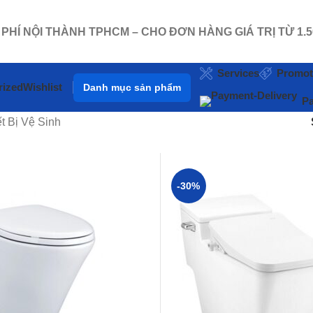
 PHÍ NỘI THÀNH TPHCM – CHO ĐƠN HÀNG GIÁ TRỊ TỪ 1
Services
Promot
rized
Wishlist
Danh mục sản phẩm
Pa
t Bị Vệ Sinh
-30%