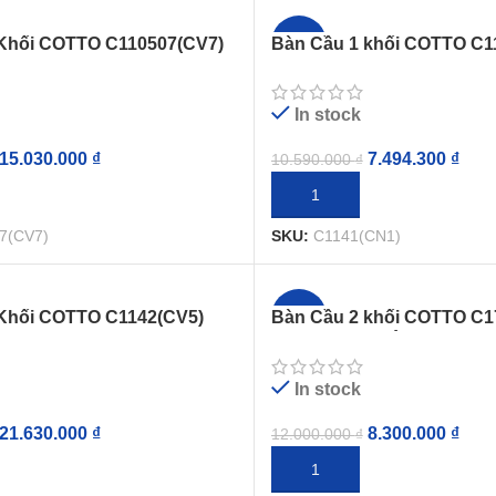
Khối COTTO C110507(CV7)
Bàn Cầu 1 khối COTTO C1
-29%
iện Tử
Priz Nắp Êm
In stock
15.030.000
₫
7.494.300
₫
10.590.000
₫
GIỎ HÀNG
THÊM VÀO GIỎ HÀNG
7(CV7)
SKU:
C1141(CN1)
Khối COTTO C1142(CV5)
Bàn Cầu 2 khối COTTO C1
-31%
iện Tử
Tetragon Nắp Êm
In stock
21.630.000
₫
8.300.000
₫
12.000.000
₫
GIỎ HÀNG
THÊM VÀO GIỎ HÀNG