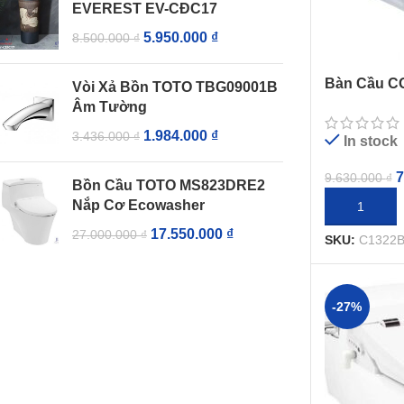
EVEREST EV-CĐC17
5.950.000
₫
8.500.000
₫
Bàn Cầu C
Vòi Xả Bồn TOTO TBG09001B
Trực Tiếp
Âm Tường
1.984.000
₫
3.436.000
₫
In stock
7
9.630.000
₫
Bồn Cầu TOTO MS823DRE2
Nắp Cơ Ecowasher
THÊM VÀO 
17.550.000
₫
27.000.000
₫
SKU:
C1322B
-27%