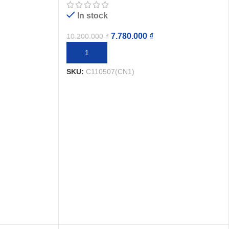
In stock
7.780.000
₫
10.200.000
₫
THÊM VÀO GIỎ HÀNG
SKU:
C110507(CN1)