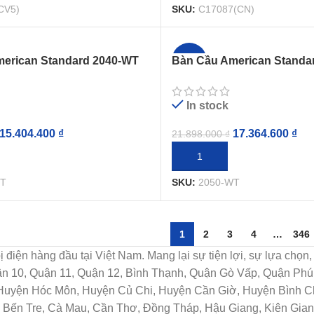
CV5)
SKU:
C17087(CN)
erican Standard 2040-WT
Bàn Cầu American Standa
-21%
Dynamic
Dòng IDS Natural
In stock
15.404.400
₫
17.364.600
₫
21.898.000
₫
GIỎ HÀNG
THÊM VÀO GIỎ HÀNG
WT
SKU:
2050-WT
1
2
3
4
…
346
t bị điện hàng đầu tại Việt Nam. Mang lại sự tiện lợi, sự lựa c
uận 10, Quận 11, Quận 12, Bình Thạnh, Quận Gò Vấp, Quận Ph
 Huyện Hóc Môn, Huyện Củ Chi, Huyện Cần Giờ, Huyện Bình Ch
Bến Tre, Cà Mau, Cần Thơ, Đồng Tháp, Hậu Giang, Kiên Giang