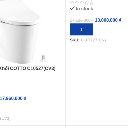
In stock
13.060.000
₫
17.120.000
₫
THÊM VÀO GIỎ HÀNG
SKU:
C107127(CN)
Khối COTTO C10527(CV3)
iện Tử
17.960.000
₫
GIỎ HÀNG
(CV3)