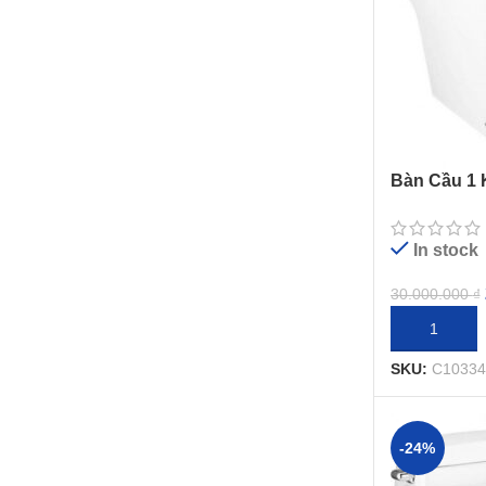
Bàn Cầu 1 
Nắp Rửa Đ
In stock
30.000.000
₫
THÊM VÀO 
SKU:
C10334
-24%