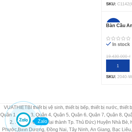
SKU:
C1142(
Bàn Cầu Am
-21%
Dòng IDS 
In stock
19.430.000
₫
THÊM VÀO 
SKU:
2040-
VUATHIETBI thiết bị vệ sinh, thiết bị bếp, thiết bị nước, thiế
Quận 1, Quận 3, Quận 4, Quận 5, Quận 6, Quận 7, Quận 8, Q
Zalo
2, 9, Thủ Đức gộp lại thành Tp. Thủ Đức) Huyện Nhà Bè,
Phước,Bình Dương, Đồng Nai, Tây Ninh, An Giang, Bạc Liêu, 