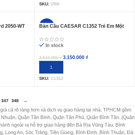
SKU:
VI88
rd 2050-WT
Bàn Cầu CAESAR C1352 Trẻ Em Một
-10%
Khối
In stock
3.150.000
₫
3.510.000
₫
THÊM VÀO GIỎ HÀNG
SKU:
C1352
347
348
→
họn, giá cả rõ ràng hơn và dịch vụ giao hàng tại nhà. TPHCM gồm
ú Nhuận, Quận Tân Bình, Quận Tân Phú, Quận Bình Tân. (Quận
ánh ngoài ra hỗ trợ giao hàng đến Bà Rịa Vũng Tàu, Bình
, Long An, Sóc Trăng, Tiền Giang, Bình Định, Bình Thuận, Đà