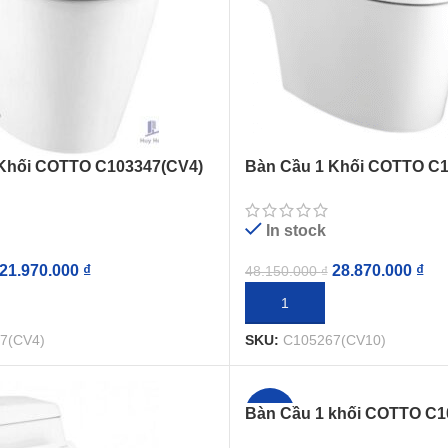
Khối COTTO C103347(CV4)
Bàn Cầu 1 Khối COTTO C1
iện Tử
Nắp Rửa Điện Tử
In stock
21.970.000
₫
28.870.000
₫
48.150.000
₫
GIỎ HÀNG
THÊM VÀO GIỎ HÀNG
7(CV4)
SKU:
C105267(CV10)
Bàn Cầu 1 khối COTTO C1
-24%
Tetragon Nắp Rửa Cơ