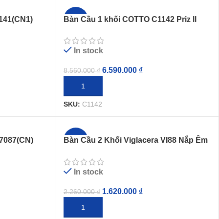
141(CN1)
Bàn Cầu 1 khối COTTO C1142 Priz ll
-23%
Nắp Êm
In stock
6.590.000
₫
8.560.000
₫
THÊM VÀO GIỎ HÀNG
SKU:
C1142
7087(CN)
Bàn Cầu 2 Khối Viglacera VI88 Nắp Êm
-28%
Kèm VTL2
In stock
1.620.000
₫
2.260.000
₫
THÊM VÀO GIỎ HÀNG