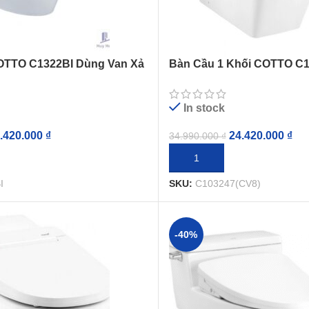
OTTO C1322BI Dùng Van Xả
Bàn Cầu 1 Khối COTTO C1
Nắp Rửa Điện Tử
In stock
.420.000
₫
24.420.000
₫
34.990.000
₫
GIỎ HÀNG
THÊM VÀO GIỎ HÀNG
I
SKU:
C103247(CV8)
-40%