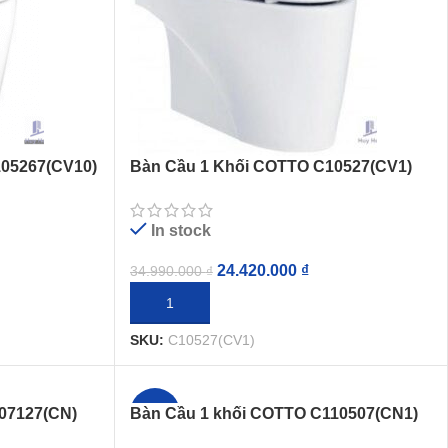
05267(CV10)
Bàn Cầu 1 Khối COTTO C10527(CV1)
Nắp Rửa Điện Tử
In stock
24.420.000
₫
34.990.000
₫
THÊM VÀO GIỎ HÀNG
SKU:
C10527(CV1)
07127(CN)
Bàn Cầu 1 khối COTTO C110507(CN1)
-24%
Nắp Rửa Cơ