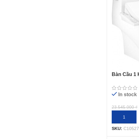
Bàn Cầu 1 
Nắp Rửa Đ
In stock
23.545.000
₫
THÊM VÀO 
SKU:
C10527