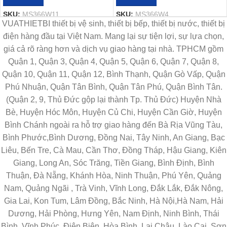
SKU:
MS366W11
SKU:
MS366W4
VUATHIETBI thiết bị vệ sinh, thiết bị bếp, thiết bị nước, thiết bị
điện hàng đầu tại Việt Nam. Mang lại sự tiện lợi, sự lựa chọn,
giá cả rõ ràng hơn và dịch vụ giao hàng tại nhà. TPHCM gồm
Quận 1, Quận 3, Quận 4, Quận 5, Quận 6, Quận 7, Quận 8,
Quận 10, Quận 11, Quận 12, Bình Thạnh, Quận Gò Vấp, Quận
Phú Nhuận, Quận Tân Bình, Quận Tân Phú, Quận Bình Tân.
(Quận 2, 9, Thủ Đức gộp lại thành Tp. Thủ Đức) Huyện Nhà
Bè, Huyện Hóc Môn, Huyện Củ Chi, Huyện Cần Giờ, Huyện
Bình Chánh ngoài ra hỗ trợ giao hàng đến Bà Rịa Vũng Tàu,
Bình Phước,Bình Dương, Đồng Nai, Tây Ninh, An Giang, Bạc
Liêu, Bến Tre, Cà Mau, Cần Thơ, Đồng Tháp, Hậu Giang, Kiên
Giang, Long An, Sóc Trăng, Tiền Giang, Bình Định, Bình
Thuận, Đà Nẵng, Khánh Hòa, Ninh Thuận, Phú Yên, Quảng
Nam, Quảng Ngãi , Trà Vinh, Vĩnh Long, Đắk Lắk, Đắk Nông,
Gia Lai, Kon Tum, Lâm Đồng, Bắc Ninh, Hà Nội,Hà Nam, Hải
Dương, Hải Phòng, Hưng Yên, Nam Định, Ninh Bình, Thái
Bình, Vĩnh Phúc, Điện Biên, Hòa Bình, Lai Châu, Lào Cai, Sơn