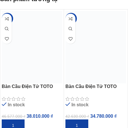
-18%
-18%
Bàn Cầu Điện Tử TOTO
Bàn Cầu Điện Tử TOTO
MS366W11 Nắp Tự Động
MS366W4 Nắp Tự Động Mở
Mở
In stock
In stock
38.010.000
₫
34.780.000
₫
46.577.000
₫
42.630.000
₫
THÊM VÀO GIỎ HÀNG
THÊM VÀO GIỎ HÀNG