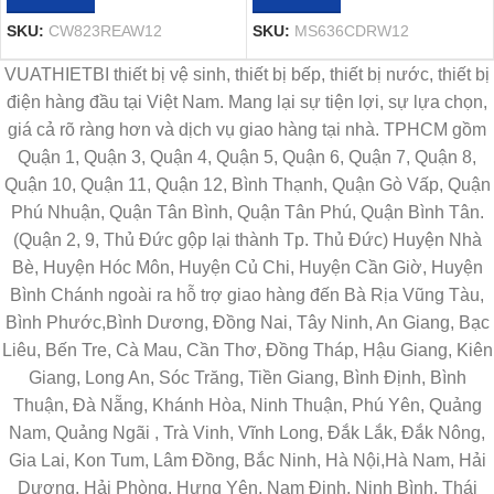
SKU:
CW823REAW12
SKU:
MS636CDRW12
VUATHIETBI thiết bị vệ sinh, thiết bị bếp, thiết bị nước, thiết bị
điện hàng đầu tại Việt Nam. Mang lại sự tiện lợi, sự lựa chọn,
giá cả rõ ràng hơn và dịch vụ giao hàng tại nhà. TPHCM gồm
Quận 1, Quận 3, Quận 4, Quận 5, Quận 6, Quận 7, Quận 8,
Quận 10, Quận 11, Quận 12, Bình Thạnh, Quận Gò Vấp, Quận
Phú Nhuận, Quận Tân Bình, Quận Tân Phú, Quận Bình Tân.
(Quận 2, 9, Thủ Đức gộp lại thành Tp. Thủ Đức) Huyện Nhà
Bè, Huyện Hóc Môn, Huyện Củ Chi, Huyện Cần Giờ, Huyện
Bình Chánh ngoài ra hỗ trợ giao hàng đến Bà Rịa Vũng Tàu,
Bình Phước,Bình Dương, Đồng Nai, Tây Ninh, An Giang, Bạc
Liêu, Bến Tre, Cà Mau, Cần Thơ, Đồng Tháp, Hậu Giang, Kiên
Giang, Long An, Sóc Trăng, Tiền Giang, Bình Định, Bình
Thuận, Đà Nẵng, Khánh Hòa, Ninh Thuận, Phú Yên, Quảng
Nam, Quảng Ngãi , Trà Vinh, Vĩnh Long, Đắk Lắk, Đắk Nông,
Gia Lai, Kon Tum, Lâm Đồng, Bắc Ninh, Hà Nội,Hà Nam, Hải
Dương, Hải Phòng, Hưng Yên, Nam Định, Ninh Bình, Thái