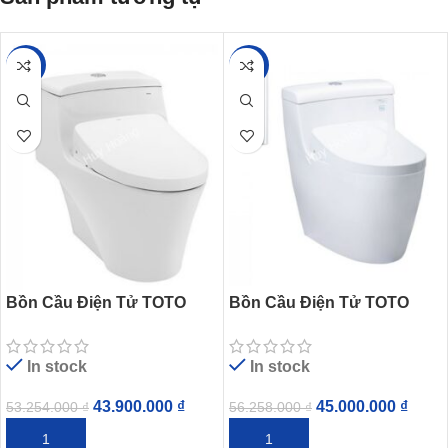
-18%
-20%
Bồn Cầu Điện Tử TOTO
Bồn Cầu Điện Tử TOTO
CW823REAW12 Nắp Tự
MS636CDRW12 Nắp
Động Đóng Mở
Washlet Giấu Dây
In stock
In stock
43.900.000
₫
45.000.000
₫
53.254.000
₫
56.258.000
₫
THÊM VÀO GIỎ HÀNG
THÊM VÀO GIỎ HÀNG