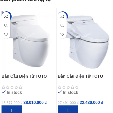
-18%
-18%
Bàn Cầu Điện Tử TOTO
Bàn Cầu Điện Tử TOTO
MS366W11 Nắp Tự Động
MS366W7 Nắp Rửa Washlet
Mở
In stock
In stock
38.010.000
₫
22.430.000
₫
46.577.000
₫
27.491.000
₫
THÊM VÀO GIỎ HÀNG
THÊM VÀO GIỎ HÀNG