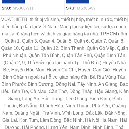
SKU:
MS366W11
SKU:
MS366W7
VUATHIETBI thiết bị vệ sinh, thiết bị bếp, thiết bị nước, thiết bị
điện hàng đầu tại Việt Nam. Mang lại sự tiện lợi, sự lựa chọn,
giá cả rõ ràng hơn và dịch vụ giao hàng tại nhà. TPHCM gồm
Quận 1, Quận 3, Quận 4, Quận 5, Quận 6, Quận 7, Quận 8,
Quận 10, Quận 11, Quận 12, Bình Thạnh, Quận Gò Vấp, Quận
Phú Nhuận, Quận Tân Bình, Quận Tân Phú, Quận Bình Tân.
(Quận 2, 9, Thủ Đức gộp lại thành Tp. Thủ Đức) Huyện Nhà
Bè, Huyện Hóc Môn, Huyện Củ Chi, Huyện Cần Giờ, Huyện
Bình Chánh ngoài ra hỗ trợ giao hàng đến Bà Rịa Vũng Tàu,
Bình Phước,Bình Dương, Đồng Nai, Tây Ninh, An Giang, Bạc
Liêu, Bến Tre, Cà Mau, Cần Thơ, Đồng Tháp, Hậu Giang, Kiên
Giang, Long An, Sóc Trăng, Tiền Giang, Bình Định, Bình
Thuận, Đà Nẵng, Khánh Hòa, Ninh Thuận, Phú Yên, Quảng
Nam, Quảng Ngãi , Trà Vinh, Vĩnh Long, Đắk Lắk, Đắk Nông,
Gia Lai, Kon Tum, Lâm Đồng, Bắc Ninh, Hà Nội,Hà Nam, Hải
Dương, Hải Phòng, Hưng Yên, Nam Định, Ninh Bình, Thái