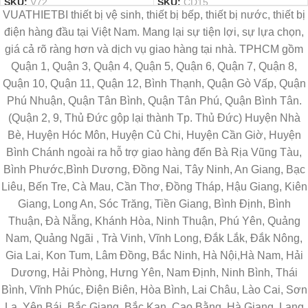
SKU:
V72
SKU:
CD15
VUATHIETBI thiết bị vệ sinh, thiết bị bếp, thiết bị nước, thiết bị
điện hàng đầu tại Việt Nam. Mang lại sự tiện lợi, sự lựa chọn,
giá cả rõ ràng hơn và dịch vụ giao hàng tại nhà. TPHCM gồm
Quận 1, Quận 3, Quận 4, Quận 5, Quận 6, Quận 7, Quận 8,
Quận 10, Quận 11, Quận 12, Bình Thạnh, Quận Gò Vấp, Quận
Phú Nhuận, Quận Tân Bình, Quận Tân Phú, Quận Bình Tân.
(Quận 2, 9, Thủ Đức gộp lại thành Tp. Thủ Đức) Huyện Nhà
Bè, Huyện Hóc Môn, Huyện Củ Chi, Huyện Cần Giờ, Huyện
Bình Chánh ngoài ra hỗ trợ giao hàng đến Bà Rịa Vũng Tàu,
Bình Phước,Bình Dương, Đồng Nai, Tây Ninh, An Giang, Bạc
Liêu, Bến Tre, Cà Mau, Cần Thơ, Đồng Tháp, Hậu Giang, Kiên
Giang, Long An, Sóc Trăng, Tiền Giang, Bình Định, Bình
Thuận, Đà Nẵng, Khánh Hòa, Ninh Thuận, Phú Yên, Quảng
Nam, Quảng Ngãi , Trà Vinh, Vĩnh Long, Đắk Lắk, Đắk Nông,
Gia Lai, Kon Tum, Lâm Đồng, Bắc Ninh, Hà Nội,Hà Nam, Hải
Dương, Hải Phòng, Hưng Yên, Nam Định, Ninh Bình, Thái
Bình, Vĩnh Phúc, Điện Biên, Hòa Bình, Lai Châu, Lào Cai, Sơn
La, Yên Bái, Bắc Giang, Bắc Kạn, Cao Bằng, Hà Giang, Lạng