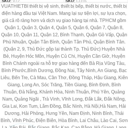
SKU:
V72
SKU:
CD16
VUATHIETBI thiết bị vệ sinh, thiết bị bếp, thiết bị nước, thiết bị
điện hàng đầu tại Việt Nam. Mang lại sự tiện lợi, sự lựa chọn,
giá cả rõ ràng hơn và dịch vụ giao hàng tại nhà. TPHCM gồm
Quận 1, Quận 3, Quận 4, Quận 5, Quận 6, Quận 7, Quận 8,
Quận 10, Quận 11, Quận 12, Bình Thạnh, Quận Gò Vấp, Quận
Phú Nhuận, Quận Tân Bình, Quận Tân Phú, Quận Bình Tân.
(Quận 2, 9, Thủ Đức gộp lại thành Tp. Thủ Đức) Huyện Nhà
Bè, Huyện Hóc Môn, Huyện Củ Chi, Huyện Cần Giờ, Huyện
Bình Chánh ngoài ra hỗ trợ giao hàng đến Bà Rịa Vũng Tàu,
Bình Phước,Bình Dương, Đồng Nai, Tây Ninh, An Giang, Bạc
Liêu, Bến Tre, Cà Mau, Cần Thơ, Đồng Tháp, Hậu Giang, Kiên
Giang, Long An, Sóc Trăng, Tiền Giang, Bình Định, Bình
Thuận, Đà Nẵng, Khánh Hòa, Ninh Thuận, Phú Yên, Quảng
Nam, Quảng Ngãi , Trà Vinh, Vĩnh Long, Đắk Lắk, Đắk Nông,
Gia Lai, Kon Tum, Lâm Đồng, Bắc Ninh, Hà Nội,Hà Nam, Hải
Dương, Hải Phòng, Hưng Yên, Nam Định, Ninh Bình, Thái
Bình, Vĩnh Phúc, Điện Biên, Hòa Bình, Lai Châu, Lào Cai, Sơn
La, Yên Bái, Bắc Giang, Bắc Kạn, Cao Bằng, Hà Giang, Lạng