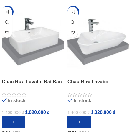
-27%
-27%
Chậu Rửa Lavabo Đặt Bàn
Chậu Rửa Lavabo
Viglacera V72
Viglacera CD16 Đặt Bàn
In stock
In stock
1.020.000
₫
1.020.000
₫
1.400.000
₫
1.400.000
₫
THÊM VÀO GIỎ HÀNG
THÊM VÀO GIỎ HÀNG