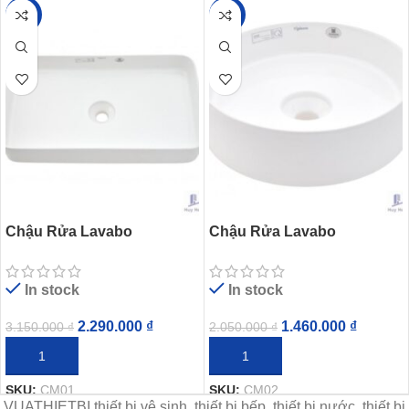
-27%
-29%
Chậu Rửa Lavabo
Chậu Rửa Lavabo
Viglacera CM01 Đặt Bàn
Viglacera CM02 Đặt Bàn
Chữ Nhật
Tròn
In stock
In stock
2.290.000
₫
1.460.000
₫
3.150.000
₫
2.050.000
₫
THÊM VÀO GIỎ HÀNG
THÊM VÀO GIỎ HÀNG
SKU:
CM01
SKU:
CM02
VUATHIETBI thiết bị vệ sinh, thiết bị bếp, thiết bị nước, thiết bị