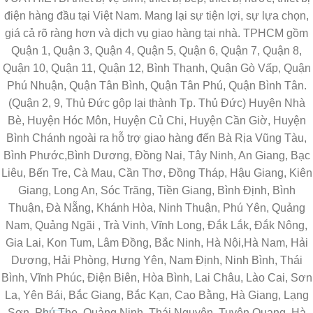
điện hàng đầu tại Việt Nam. Mang lại sự tiện lợi, sự lựa chọn,
giá cả rõ ràng hơn và dịch vụ giao hàng tại nhà. TPHCM gồm
Quận 1, Quận 3, Quận 4, Quận 5, Quận 6, Quận 7, Quận 8,
Quận 10, Quận 11, Quận 12, Bình Thạnh, Quận Gò Vấp, Quận
Phú Nhuận, Quận Tân Bình, Quận Tân Phú, Quận Bình Tân.
(Quận 2, 9, Thủ Đức gộp lại thành Tp. Thủ Đức) Huyện Nhà
Bè, Huyện Hóc Môn, Huyện Củ Chi, Huyện Cần Giờ, Huyện
Bình Chánh ngoài ra hỗ trợ giao hàng đến Bà Rịa Vũng Tàu,
Bình Phước,Bình Dương, Đồng Nai, Tây Ninh, An Giang, Bạc
Liêu, Bến Tre, Cà Mau, Cần Thơ, Đồng Tháp, Hậu Giang, Kiên
Giang, Long An, Sóc Trăng, Tiền Giang, Bình Định, Bình
Thuận, Đà Nẵng, Khánh Hòa, Ninh Thuận, Phú Yên, Quảng
Nam, Quảng Ngãi , Trà Vinh, Vĩnh Long, Đắk Lắk, Đắk Nông,
Gia Lai, Kon Tum, Lâm Đồng, Bắc Ninh, Hà Nội,Hà Nam, Hải
Dương, Hải Phòng, Hưng Yên, Nam Định, Ninh Bình, Thái
Bình, Vĩnh Phúc, Điện Biên, Hòa Bình, Lai Châu, Lào Cai, Sơn
La, Yên Bái, Bắc Giang, Bắc Kạn, Cao Bằng, Hà Giang, Lạng
Sơn, Phú Thọ, Quảng Ninh, Thái Nguyên, Tuyên Quang, Hà