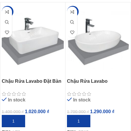
-27%
-24%
Chậu Rửa Lavabo Đặt Bàn
Chậu Rửa Lavabo
Viglacera V72
Viglacera CD15 Đặt Bàn
In stock
In stock
1.020.000
₫
1.290.000
₫
1.400.000
₫
1.700.000
₫
THÊM VÀO GIỎ HÀNG
THÊM VÀO GIỎ HÀNG