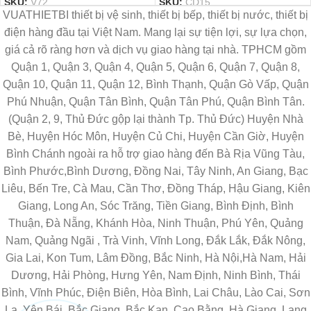
SKU:
V72
SKU:
CD15
VUATHIETBI thiết bị vệ sinh, thiết bị bếp, thiết bị nước, thiết bị
điện hàng đầu tại Việt Nam. Mang lại sự tiện lợi, sự lựa chọn,
giá cả rõ ràng hơn và dịch vụ giao hàng tại nhà. TPHCM gồm
Quận 1, Quận 3, Quận 4, Quận 5, Quận 6, Quận 7, Quận 8,
Quận 10, Quận 11, Quận 12, Bình Thạnh, Quận Gò Vấp, Quận
Phú Nhuận, Quận Tân Bình, Quận Tân Phú, Quận Bình Tân.
(Quận 2, 9, Thủ Đức gộp lại thành Tp. Thủ Đức) Huyện Nhà
Bè, Huyện Hóc Môn, Huyện Củ Chi, Huyện Cần Giờ, Huyện
Bình Chánh ngoài ra hỗ trợ giao hàng đến Bà Rịa Vũng Tàu,
Bình Phước,Bình Dương, Đồng Nai, Tây Ninh, An Giang, Bạc
Liêu, Bến Tre, Cà Mau, Cần Thơ, Đồng Tháp, Hậu Giang, Kiên
Giang, Long An, Sóc Trăng, Tiền Giang, Bình Định, Bình
Thuận, Đà Nẵng, Khánh Hòa, Ninh Thuận, Phú Yên, Quảng
Nam, Quảng Ngãi , Trà Vinh, Vĩnh Long, Đắk Lắk, Đắk Nông,
Gia Lai, Kon Tum, Lâm Đồng, Bắc Ninh, Hà Nội,Hà Nam, Hải
Dương, Hải Phòng, Hưng Yên, Nam Định, Ninh Bình, Thái
Bình, Vĩnh Phúc, Điện Biên, Hòa Bình, Lai Châu, Lào Cai, Sơn
La, Yên Bái, Bắc Giang, Bắc Kạn, Cao Bằng, Hà Giang, Lạng