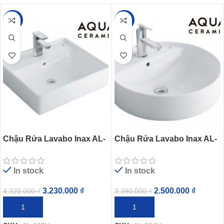
-25%
-26%
Chậu Rửa Lavabo Inax AL-
Chậu Rửa Lavabo Inax AL-
293V (AL293V) Đặt Bàn
294V (AL294V) Để Bàn
AquaCeramic
AquaCeramic
In stock
In stock
3.230.000
₫
2.500.000
₫
4.320.000
₫
3.390.000
₫
THÊM VÀO GIỎ HÀNG
THÊM VÀO GIỎ HÀNG