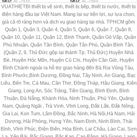
SKU:
AL-293V
SKU:
AL-294V
VUATHIETBI thiết bị vệ sinh, thiết bị bếp, thiết bị nước, thiết bị
điện hàng đầu tại Việt Nam. Mang lại sự tiện lợi, sự lựa chọn,
giá cả rõ ràng hơn và dịch vụ giao hàng tại nhà. TPHCM gồm
Quận 1, Quận 3, Quận 4, Quận 5, Quận 6, Quận 7, Quận 8,
Quận 10, Quận 11, Quận 12, Bình Thạnh, Quận Gò Vấp, Quận
Phú Nhuận, Quận Tân Bình, Quận Tân Phú, Quận Bình Tân.
(Quận 2, 9, Thủ Đức gộp lại thành Tp. Thủ Đức) Huyện Nhà
Bè, Huyện Hóc Môn, Huyện Củ Chi, Huyện Cần Giờ, Huyện
Bình Chánh ngoài ra hỗ trợ giao hàng đến Bà Rịa Vũng Tàu,
Bình Phước,Bình Dương, Đồng Nai, Tây Ninh, An Giang, Bạc
Liêu, Bến Tre, Cà Mau, Cần Thơ, Đồng Tháp, Hậu Giang, Kiên
Giang, Long An, Sóc Trăng, Tiền Giang, Bình Định, Bình
Thuận, Đà Nẵng, Khánh Hòa, Ninh Thuận, Phú Yên, Quảng
Nam, Quảng Ngãi , Trà Vinh, Vĩnh Long, Đắk Lắk, Đắk Nông,
Gia Lai, Kon Tum, Lâm Đồng, Bắc Ninh, Hà Nội,Hà Nam, Hải
Dương, Hải Phòng, Hưng Yên, Nam Định, Ninh Bình, Thái
Bình, Vĩnh Phúc, Điện Biên, Hòa Bình, Lai Châu, Lào Cai, Sơn
La, Yên Bái, Bắc Giang, Bắc Kạn, Cao Bằng, Hà Giang, Lạng