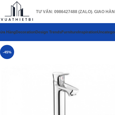
TƯ VẤN: 0986427488 (ZALO). GIAO HÀ
ửa Hàng
Decoration
Design Trends
Furniture
Inspiration
Uncatego
-45%