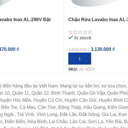
vabo Inax AL-296V Đặt
Chậu Rửa Lavabo Inax AL-
ramic
(AL300V) Đặt Bàn Aqua Ce
In stock
470.000
₫
3.130.000
₫
3.920.000
₫
IỎ HÀNG
THÊM VÀO GIỎ HÀNG
SKU:
AL-300V
t bị điện hàng đầu tại Việt Nam. Mang lại sự tiện lợi, sự lựa c
uận 10, Quận 11, Quận 12, Bình Thạnh, Quận Gò Vấp, Quận Ph
 Huyện Hóc Môn, Huyện Củ Chi, Huyện Cần Giờ, Huyện Bình Ch
Bến Tre, Cà Mau, Cần Thơ, Đồng Tháp, Hậu Giang, Kiên Giang
Ngãi , Trà Vinh, Vĩnh Long, Đắk Lắk, Đắk Nông, Gia Lai, Ko
c, Điện Biên, Hòa Bình, Lai Châu, Lào Cai, Sơn La, Yên Bái, 