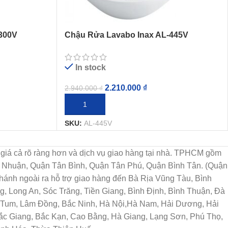
300V
Chậu Rửa Lavabo Inax AL-445V
ramic
(AL445V) Đặt Bàn AquaCeramic
In stock
2.210.000
₫
2.940.000
₫
THÊM VÀO GIỎ HÀNG
SKU:
AL-445V
họn, giá cả rõ ràng hơn và dịch vụ giao hàng tại nhà. TPHCM gồm
ú Nhuận, Quận Tân Bình, Quận Tân Phú, Quận Bình Tân. (Quận
ánh ngoài ra hỗ trợ giao hàng đến Bà Rịa Vũng Tàu, Bình
, Long An, Sóc Trăng, Tiền Giang, Bình Định, Bình Thuận, Đà
n Tum, Lâm Đồng, Bắc Ninh, Hà Nội,Hà Nam, Hải Dương, Hải
Bắc Giang, Bắc Kạn, Cao Bằng, Hà Giang, Lạng Sơn, Phú Thọ,