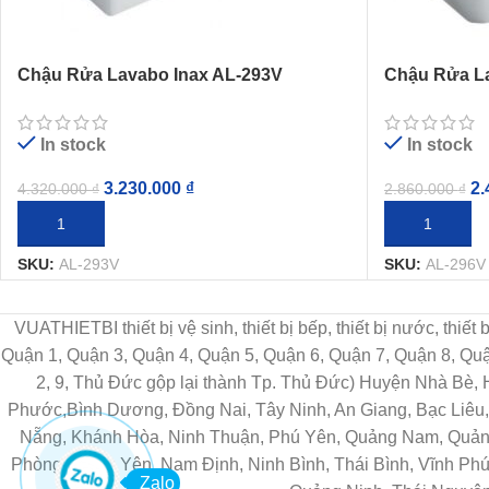
Chậu Rửa Lavabo Inax AL-293V
Chậu Rửa La
(AL293V) Đặt Bàn AquaCeramic
Bàn AquaCe
In stock
In stock
3.230.000
₫
2.
4.320.000
₫
2.860.000
₫
THÊM VÀO GIỎ HÀNG
THÊM VÀO G
SKU:
AL-293V
SKU:
AL-296V
VUATHIETBI thiết bị vệ sinh, thiết bị bếp, thiết bị nước, thiế
Quận 1, Quận 3, Quận 4, Quận 5, Quận 6, Quận 7, Quận 8, Q
2, 9, Thủ Đức gộp lại thành Tp. Thủ Đức) Huyện Nhà Bè,
Phước,Bình Dương, Đồng Nai, Tây Ninh, An Giang, Bạc Liêu, 
Nẵng, Khánh Hòa, Ninh Thuận, Phú Yên, Quảng Nam, Quảng 
Phòng, Hưng Yên, Nam Định, Ninh Bình, Thái Bình, Vĩnh Phú
Zalo