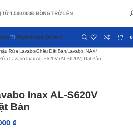
Ị TỪ 1.500.000Đ ĐỒNG TRỞ LÊN
ions
Payment And Delivery
hậu Rửa Lavabo
Chậu Đặt Bàn
Lavabo INAX
Rửa Lavabo Inax AL-S620V (ALS620V) Đặt Bàn
vabo Inax AL-S620V
ặt Bàn
.000
₫