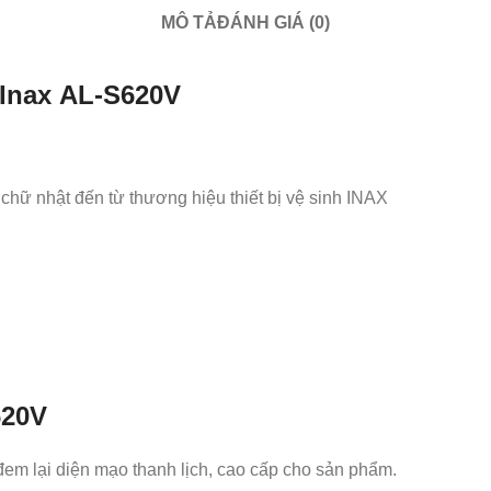
MÔ TẢ
ĐÁNH GIÁ (0)
 Inax
AL-S620V
ữ nhật đến từ thương hiệu thiết bị vệ sinh INAX
620V
đem lại diện mạo thanh lịch, cao cấp cho sản phẩm.