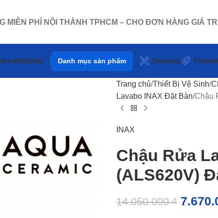
NG MIỄN PHÍ NỘI THÀNH TPHCM – CHO ĐƠN HÀNG GIÁ TR
rized
Wishlist
Services
Promot
Danh mục sản phẩm
Trang chủ
Thiết Bị Vệ Sinh
C
Lavabo INAX Đặt Bàn
Chậu 
INAX
Chậu Rửa La
(ALS620V) Đ
7.670
14.050.000
₫