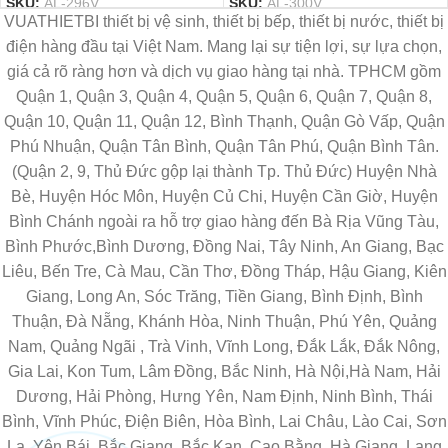
SKU:
AL-296V
SKU:
AL-300V
VUATHIETBI thiết bị vệ sinh, thiết bị bếp, thiết bị nước, thiết bị
điện hàng đầu tại Việt Nam. Mang lại sự tiện lợi, sự lựa chọn,
giá cả rõ ràng hơn và dịch vụ giao hàng tại nhà. TPHCM gồm
Quận 1, Quận 3, Quận 4, Quận 5, Quận 6, Quận 7, Quận 8,
Quận 10, Quận 11, Quận 12, Bình Thạnh, Quận Gò Vấp, Quận
Phú Nhuận, Quận Tân Bình, Quận Tân Phú, Quận Bình Tân.
(Quận 2, 9, Thủ Đức gộp lại thành Tp. Thủ Đức) Huyện Nhà
Bè, Huyện Hóc Môn, Huyện Củ Chi, Huyện Cần Giờ, Huyện
Bình Chánh ngoài ra hỗ trợ giao hàng đến Bà Rịa Vũng Tàu,
Bình Phước,Bình Dương, Đồng Nai, Tây Ninh, An Giang, Bạc
Liêu, Bến Tre, Cà Mau, Cần Thơ, Đồng Tháp, Hậu Giang, Kiên
Giang, Long An, Sóc Trăng, Tiền Giang, Bình Định, Bình
Thuận, Đà Nẵng, Khánh Hòa, Ninh Thuận, Phú Yên, Quảng
Nam, Quảng Ngãi , Trà Vinh, Vĩnh Long, Đắk Lắk, Đắk Nông,
Gia Lai, Kon Tum, Lâm Đồng, Bắc Ninh, Hà Nội,Hà Nam, Hải
Dương, Hải Phòng, Hưng Yên, Nam Định, Ninh Bình, Thái
Bình, Vĩnh Phúc, Điện Biên, Hòa Bình, Lai Châu, Lào Cai, Sơn
La, Yên Bái, Bắc Giang, Bắc Kạn, Cao Bằng, Hà Giang, Lạng