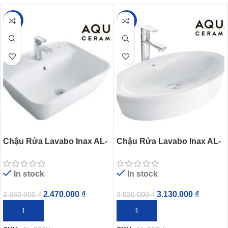
-14%
-20%
Chậu Rửa Lavabo Inax AL-
Chậu Rửa Lavabo Inax AL-
296V Đặt Bàn AquaCeramic
300V (AL300V) Đặt Bàn
Aqua Ceramic
In stock
In stock
2.470.000
₫
3.130.000
₫
2.860.000
₫
3.920.000
₫
THÊM VÀO GIỎ HÀNG
THÊM VÀO GIỎ HÀNG