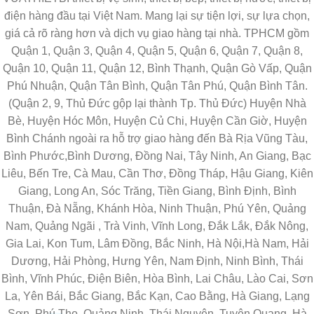
điện hàng đầu tại Việt Nam. Mang lại sự tiện lợi, sự lựa chọn,
giá cả rõ ràng hơn và dịch vụ giao hàng tại nhà. TPHCM gồm
Quận 1, Quận 3, Quận 4, Quận 5, Quận 6, Quận 7, Quận 8,
Quận 10, Quận 11, Quận 12, Bình Thạnh, Quận Gò Vấp, Quận
Phú Nhuận, Quận Tân Bình, Quận Tân Phú, Quận Bình Tân.
(Quận 2, 9, Thủ Đức gộp lại thành Tp. Thủ Đức) Huyện Nhà
Bè, Huyện Hóc Môn, Huyện Củ Chi, Huyện Cần Giờ, Huyện
Bình Chánh ngoài ra hỗ trợ giao hàng đến Bà Rịa Vũng Tàu,
Bình Phước,Bình Dương, Đồng Nai, Tây Ninh, An Giang, Bạc
Liêu, Bến Tre, Cà Mau, Cần Thơ, Đồng Tháp, Hậu Giang, Kiên
Giang, Long An, Sóc Trăng, Tiền Giang, Bình Định, Bình
Thuận, Đà Nẵng, Khánh Hòa, Ninh Thuận, Phú Yên, Quảng
Nam, Quảng Ngãi , Trà Vinh, Vĩnh Long, Đắk Lắk, Đắk Nông,
Gia Lai, Kon Tum, Lâm Đồng, Bắc Ninh, Hà Nội,Hà Nam, Hải
Dương, Hải Phòng, Hưng Yên, Nam Định, Ninh Bình, Thái
Bình, Vĩnh Phúc, Điện Biên, Hòa Bình, Lai Châu, Lào Cai, Sơn
La, Yên Bái, Bắc Giang, Bắc Kạn, Cao Bằng, Hà Giang, Lạng
Sơn, Phú Thọ, Quảng Ninh, Thái Nguyên, Tuyên Quang, Hà