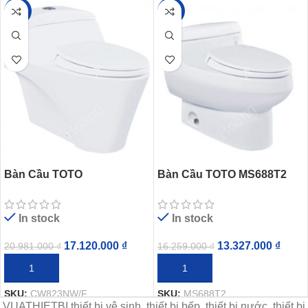
-18%
-18%
Bàn Cầu TOTO
Bàn Cầu TOTO MS688T2
CW823NW/F Một Khối Nắp
Một Khối Nắp TC393VS
TC393VS
In stock
In stock
17.120.000
₫
13.327.000
₫
20.981.000
₫
16.259.000
₫
THÊM VÀO GIỎ HÀNG
THÊM VÀO GIỎ HÀNG
SKU:
CW823NW/F
SKU:
MS688T2
VUATHIETBI thiết bị vệ sinh, thiết bị bếp, thiết bị nước, thiết bị