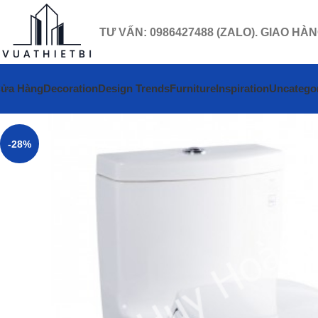
TƯ VẤN: 0986427488 (ZALO). GIAO HÀ
ửa Hàng
Decoration
Design Trends
Furniture
Inspiration
Uncatego
-28%