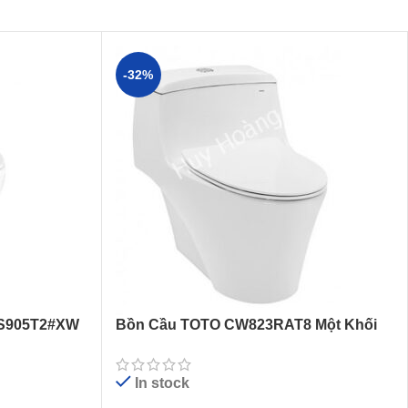
-32%
MS905T2#XW
Bồn Cầu TOTO CW823RAT8 Một Khối
Nắp TC600VS
In stock