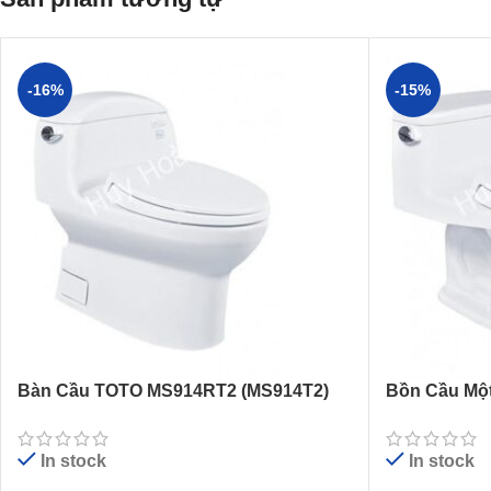
-16%
-15%
Bàn Cầu TOTO MS914RT2 (MS914T2)
Bồn Cầu Mộ
Một Khối Nắp Êm TC393VS
TC393VS
In stock
In stock