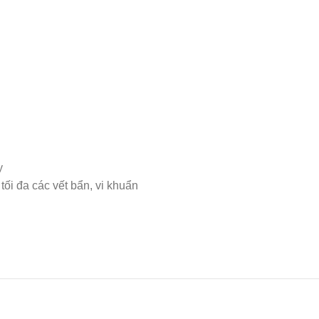
y
tối đa các vết bẩn, vi khuẩn