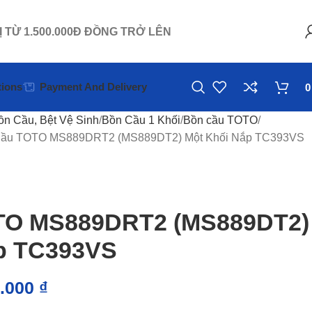
Ị TỪ 1.500.000Đ ĐỒNG TRỞ LÊN
ions
Payment And Delivery
ồn Cầu, Bệt Vệ Sinh
Bồn Cầu 1 Khối
Bồn cầu TOTO
Cầu TOTO MS889DRT2 (MS889DT2) Một Khối Nắp TC393VS
OTO MS889DRT2 (MS889DT2)
p TC393VS
0.000
₫