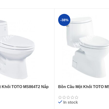
-38%
t Khối TOTO MS864T2 Nắp
Bồn Cầu Một Khối TOTO 
Nắp TC393VS
In stock