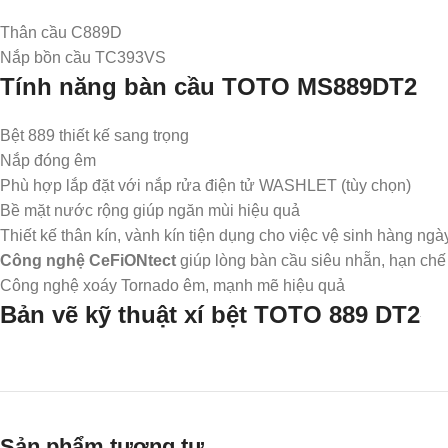
Thân cầu C889D
Nắp bồn cầu TC393VS
Tính năng bàn cầu TOTO
MS889DT2
Bệt 889 thiết kế sang trọng
Nắp đóng êm
Phù hợp lắp đặt với nắp rửa điện tử WASHLET (tùy chọn)
Bề mặt nước rộng giúp ngăn mùi hiệu quả
Thiết kế thân kín, vành kín tiện dụng cho việc vệ sinh hàng ngà
Công nghệ CeFiONtect
giúp lòng bàn cầu siêu nhẵn, hạn chế 
Công nghệ xoáy Tornado êm, mạnh mẽ hiệu quả
Bản vẽ kỹ thuật xí bệt TOTO 889 DT2
Sản phẩm tương tự