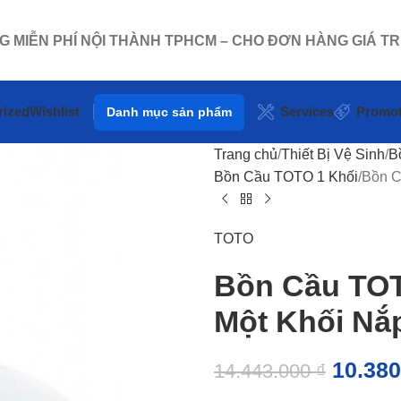
NG MIỄN PHÍ NỘI THÀNH TPHCM – CHO ĐƠN HÀNG GIÁ TR
rized
Wishlist
Services
Promot
Danh mục sản phẩm
Trang chủ
Thiết Bị Vệ Sinh
B
Bồn Cầu TOTO 1 Khối
Bồn 
TOTO
Bồn Cầu T
Một Khối Nắ
10.38
14.443.000
₫