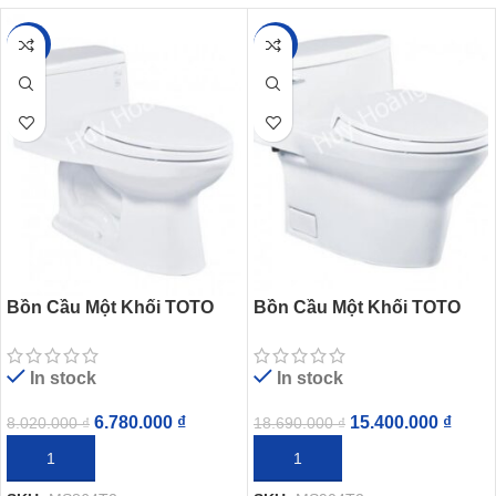
-15%
-18%
Bồn Cầu Một Khối TOTO
Bồn Cầu Một Khối TOTO
MS864T2 Nắp TC393VS
MS904T2 Nắp Êm TC393VS
In stock
In stock
6.780.000
₫
15.400.000
₫
8.020.000
₫
18.690.000
₫
THÊM VÀO GIỎ HÀNG
THÊM VÀO GIỎ HÀNG