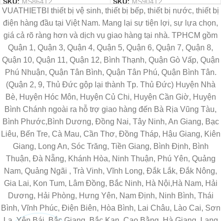
SKU:
MS864T2
SKU:
MS904T2
VUATHIETBI thiết bị vệ sinh, thiết bị bếp, thiết bị nước, thiết bị
điện hàng đầu tại Việt Nam. Mang lại sự tiện lợi, sự lựa chọn,
giá cả rõ ràng hơn và dịch vụ giao hàng tại nhà. TPHCM gồm
Quận 1, Quận 3, Quận 4, Quận 5, Quận 6, Quận 7, Quận 8,
Quận 10, Quận 11, Quận 12, Bình Thạnh, Quận Gò Vấp, Quận
Phú Nhuận, Quận Tân Bình, Quận Tân Phú, Quận Bình Tân.
(Quận 2, 9, Thủ Đức gộp lại thành Tp. Thủ Đức) Huyện Nhà
Bè, Huyện Hóc Môn, Huyện Củ Chi, Huyện Cần Giờ, Huyện
Bình Chánh ngoài ra hỗ trợ giao hàng đến Bà Rịa Vũng Tàu,
Bình Phước,Bình Dương, Đồng Nai, Tây Ninh, An Giang, Bạc
Liêu, Bến Tre, Cà Mau, Cần Thơ, Đồng Tháp, Hậu Giang, Kiên
Giang, Long An, Sóc Trăng, Tiền Giang, Bình Định, Bình
Thuận, Đà Nẵng, Khánh Hòa, Ninh Thuận, Phú Yên, Quảng
Nam, Quảng Ngãi , Trà Vinh, Vĩnh Long, Đắk Lắk, Đắk Nông,
Gia Lai, Kon Tum, Lâm Đồng, Bắc Ninh, Hà Nội,Hà Nam, Hải
Dương, Hải Phòng, Hưng Yên, Nam Định, Ninh Bình, Thái
Bình, Vĩnh Phúc, Điện Biên, Hòa Bình, Lai Châu, Lào Cai, Sơn
La, Yên Bái, Bắc Giang, Bắc Kạn, Cao Bằng, Hà Giang, Lạng