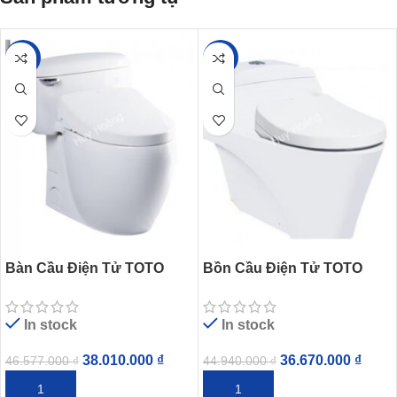
-18%
-18%
Bàn Cầu Điện Tử TOTO
Bồn Cầu Điện Tử TOTO
MS366W11 Nắp Tự Động
CW823NW/FW4 Nắp Tự
Mở
Động Đóng Mở
In stock
In stock
38.010.000
₫
36.670.000
₫
46.577.000
₫
44.940.000
₫
THÊM VÀO GIỎ HÀNG
THÊM VÀO GIỎ HÀNG