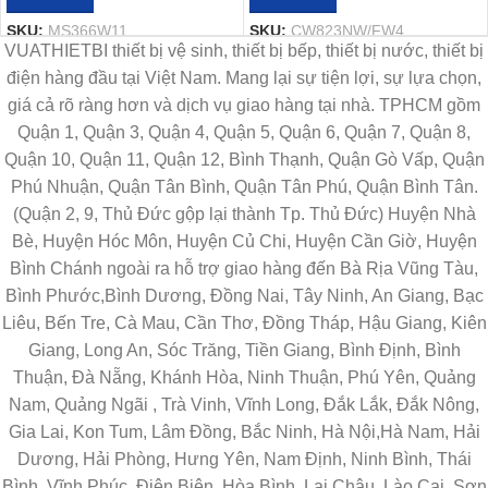
SKU:
MS366W11
SKU:
CW823NW/FW4
VUATHIETBI thiết bị vệ sinh, thiết bị bếp, thiết bị nước, thiết bị
điện hàng đầu tại Việt Nam. Mang lại sự tiện lợi, sự lựa chọn,
giá cả rõ ràng hơn và dịch vụ giao hàng tại nhà. TPHCM gồm
Quận 1, Quận 3, Quận 4, Quận 5, Quận 6, Quận 7, Quận 8,
Quận 10, Quận 11, Quận 12, Bình Thạnh, Quận Gò Vấp, Quận
Phú Nhuận, Quận Tân Bình, Quận Tân Phú, Quận Bình Tân.
(Quận 2, 9, Thủ Đức gộp lại thành Tp. Thủ Đức) Huyện Nhà
Bè, Huyện Hóc Môn, Huyện Củ Chi, Huyện Cần Giờ, Huyện
Bình Chánh ngoài ra hỗ trợ giao hàng đến Bà Rịa Vũng Tàu,
Bình Phước,Bình Dương, Đồng Nai, Tây Ninh, An Giang, Bạc
Liêu, Bến Tre, Cà Mau, Cần Thơ, Đồng Tháp, Hậu Giang, Kiên
Giang, Long An, Sóc Trăng, Tiền Giang, Bình Định, Bình
Thuận, Đà Nẵng, Khánh Hòa, Ninh Thuận, Phú Yên, Quảng
Nam, Quảng Ngãi , Trà Vinh, Vĩnh Long, Đắk Lắk, Đắk Nông,
Gia Lai, Kon Tum, Lâm Đồng, Bắc Ninh, Hà Nội,Hà Nam, Hải
Dương, Hải Phòng, Hưng Yên, Nam Định, Ninh Bình, Thái
Bình, Vĩnh Phúc, Điện Biên, Hòa Bình, Lai Châu, Lào Cai, Sơn