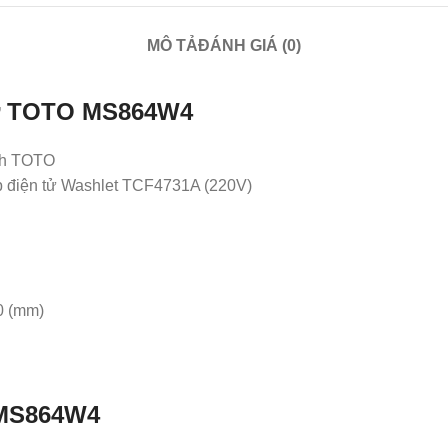
MÔ TẢ
ĐÁNH GIÁ (0)
 tử TOTO MS864W4
inh TOTO
iện tử Washlet TCF4731A (220V)
0 (mm)
 MS864W4