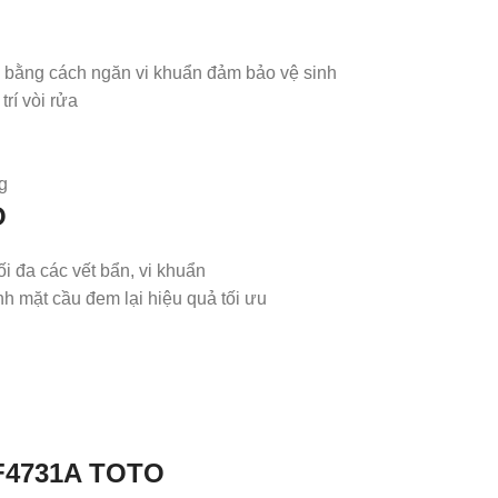
 bằng cách ngăn vi khuẩn đảm bảo vệ sinh
í vòi rửa
ng
O
i đa các vết bẩn, vi khuẩn
 mặt cầu đem lại hiệu quả tối ưu
CF4731A TOTO