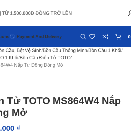
Ị TỪ 1.500.000Đ ĐỒNG TRỞ LÊN
ions
Payment And Delivery
ồn Cầu, Bệt Vệ Sinh
Bồn Cầu Thông Minh
Bồn Cầu 1 Khối
O 1 Khối
Bồn Cầu Điện Tử TOTO
864W4 Nắp Tự Động Đóng Mở
ện Tử TOTO MS864W4 Nắp
ng Mở
0.000
₫