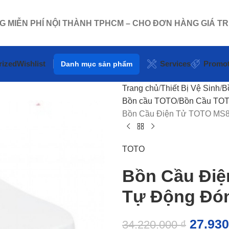
NG MIỄN PHÍ NỘI THÀNH TPHCM – CHO ĐƠN HÀNG GIÁ TR
rized
Wishlist
Services
Promot
Danh mục sản phẩm
Trang chủ
Thiết Bị Vệ Sinh
B
Bồn cầu TOTO
Bồn Cầu TOT
Bồn Cầu Điện Tử TOTO MS
TOTO
Bồn Cầu Đi
Tự Động Đó
27.93
34.220.000
₫