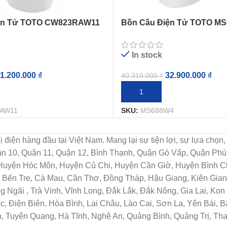
ện Tử TOTO CW823RAW11
Bồn Cầu Điện Tử TOTO M
g Đóng Mở
Tự Động Đóng Mở
In stock
1.200.000
₫
32.900.000
₫
40.310.000
₫
IỎ HÀNG
THÊM VÀO GIỎ HÀNG
AW11
SKU:
MS688W4
t bị điện hàng đầu tại Việt Nam. Mang lại sự tiện lợi, sự lựa c
uận 10, Quận 11, Quận 12, Bình Thạnh, Quận Gò Vấp, Quận Ph
 Huyện Hóc Môn, Huyện Củ Chi, Huyện Cần Giờ, Huyện Bình Ch
Bến Tre, Cà Mau, Cần Thơ, Đồng Tháp, Hậu Giang, Kiên Giang
Ngãi , Trà Vinh, Vĩnh Long, Đắk Lắk, Đắk Nông, Gia Lai, Ko
c, Điện Biên, Hòa Bình, Lai Châu, Lào Cai, Sơn La, Yên Bái, 
, Tuyên Quang, Hà Tĩnh, Nghệ An, Quảng Bình, Quảng Trị, Th