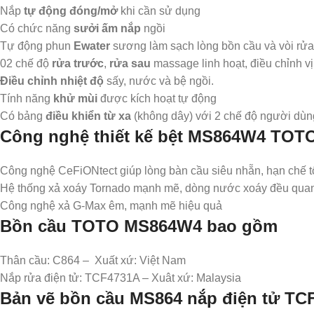
Nắp
tự động đóng/mở
khi cần sử dụng
Có chức năng
sưởi ấm nắp
ngồi
Tự động phun
Ewater
sương làm sạch lòng bồn cầu và vòi rửa
02 chế độ
rửa trước
,
rửa sau
massage linh hoạt, điều chỉnh vị tr
Điều chỉnh nhiệt độ
sấy, nước và bệ ngồi.
Tính năng
khử mùi
được kích hoạt tự động
Có bảng
điều khiển từ xa
(không dây) với 2 chế độ người dù
Công nghệ thiết kế bệt MS864W4 TOT
Công nghệ CeFiONtect giúp lòng bàn cầu siêu nhẵn, hạn chế tố
Hệ thống xả xoáy Tornado mạnh mẽ, dòng nước xoáy đều quanh
Công nghệ xả G-Max êm, mạnh mẽ hiệu quả
Bồn cầu TOTO
MS864W4
​ bao gồm
Thân cầu: C864 – Xuất xứ: Việt Nam
Nắp rửa điện tử: TCF4731A – Xuât xứ: Malaysia
Bản vẽ bồn cầu MS864 nắp điện tử T