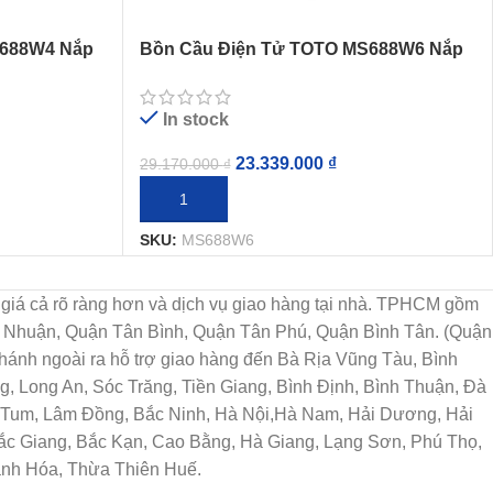
S688W4 Nắp
Bồn Cầu Điện Tử TOTO MS688W6 Nắp
Rửa Washlet
In stock
23.339.000
₫
29.170.000
₫
THÊM VÀO GIỎ HÀNG
SKU:
MS688W6
họn, giá cả rõ ràng hơn và dịch vụ giao hàng tại nhà. TPHCM gồm
ú Nhuận, Quận Tân Bình, Quận Tân Phú, Quận Bình Tân. (Quận
ánh ngoài ra hỗ trợ giao hàng đến Bà Rịa Vũng Tàu, Bình
, Long An, Sóc Trăng, Tiền Giang, Bình Định, Bình Thuận, Đà
n Tum, Lâm Đồng, Bắc Ninh, Hà Nội,Hà Nam, Hải Dương, Hải
Bắc Giang, Bắc Kạn, Cao Bằng, Hà Giang, Lạng Sơn, Phú Thọ,
anh Hóa, Thừa Thiên Huế.