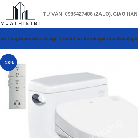
TƯ VẤN: 0986427488 (ZALO). GIAO HÀ
ửa Hàng
Decoration
Design Trends
Furniture
Inspiration
Uncatego
-18%