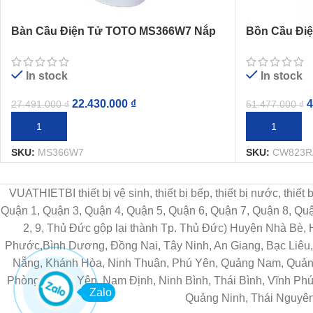
Bàn Cầu Điện Tử TOTO MS366W7 Nắp
Bồn Cầu Đi
Rửa Washlet
Nắp Tự Độn
In stock
In stock
22.430.000
₫
4
27.491.000
₫
51.477.000
₫
THÊM VÀO GIỎ HÀNG
THÊM VÀO G
SKU:
MS366W7
SKU:
CW823R
VUATHIETBI thiết bị vệ sinh, thiết bị bếp, thiết bị nước, thiế
Quận 1, Quận 3, Quận 4, Quận 5, Quận 6, Quận 7, Quận 8, Q
2, 9, Thủ Đức gộp lại thành Tp. Thủ Đức) Huyện Nhà Bè,
Phước,Bình Dương, Đồng Nai, Tây Ninh, An Giang, Bạc Liêu, 
Nẵng, Khánh Hòa, Ninh Thuận, Phú Yên, Quảng Nam, Quảng 
Phòng, Hưng Yên, Nam Định, Ninh Bình, Thái Bình, Vĩnh Phú
Zalo
Quảng Ninh, Thái Nguyên