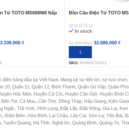
ện Tử TOTO MS688W6 Nắp
Bồn Cầu Điện Tử TOTO M
t
Nắp Tự Động Đóng Mở
In stock
3.339.000
₫
32.886.000
₫
41.109.000
₫
IỎ HÀNG
THÊM VÀO GIỎ HÀNG
6
SKU:
MS855CDW12
t bị điện hàng đầu tại Việt Nam. Mang lại sự tiện lợi, sự lựa c
uận 10, Quận 11, Quận 12, Bình Thạnh, Quận Gò Vấp, Quận Ph
 Huyện Hóc Môn, Huyện Củ Chi, Huyện Cần Giờ, Huyện Bình Ch
Bến Tre, Cà Mau, Cần Thơ, Đồng Tháp, Hậu Giang, Kiên Giang
Ngãi , Trà Vinh, Vĩnh Long, Đắk Lắk, Đắk Nông, Gia Lai, Ko
c, Điện Biên, Hòa Bình, Lai Châu, Lào Cai, Sơn La, Yên Bái, 
, Tuyên Quang, Hà Tĩnh, Nghệ An, Quảng Bình, Quảng Trị, Th