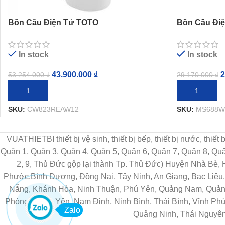
Bồn Cầu Điện Tử TOTO
Bồn Cầu Đi
CW823REAW12 Nắp Tự Động Đóng Mở
Rửa Washle
In stock
In stock
43.900.000
₫
2
53.254.000
₫
29.170.000
₫
THÊM VÀO GIỎ HÀNG
THÊM VÀO G
SKU:
CW823REAW12
SKU:
MS688W
VUATHIETBI thiết bị vệ sinh, thiết bị bếp, thiết bị nước, thiế
Quận 1, Quận 3, Quận 4, Quận 5, Quận 6, Quận 7, Quận 8, Q
2, 9, Thủ Đức gộp lại thành Tp. Thủ Đức) Huyện Nhà Bè,
Phước,Bình Dương, Đồng Nai, Tây Ninh, An Giang, Bạc Liêu, 
Nẵng, Khánh Hòa, Ninh Thuận, Phú Yên, Quảng Nam, Quảng 
Phòng, Hưng Yên, Nam Định, Ninh Bình, Thái Bình, Vĩnh Phú
Zalo
Quảng Ninh, Thái Nguyên