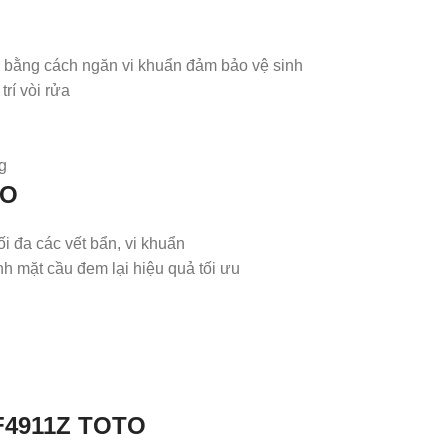
 bằng cách ngăn vi khuẩn đảm bảo vệ sinh
í vòi rửa
ng
TO
i đa các vết bẩn, vi khuẩn
 mặt cầu đem lại hiệu quả tối ưu
F4911Z
TOTO