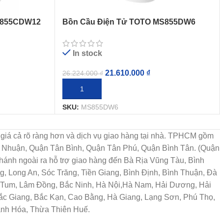
S855CDW12
Bồn Cầu Điện Tử TOTO MS855DW6
Nắp Rửa Washlet
In stock
21.610.000
₫
26.224.000
₫
THÊM VÀO GIỎ HÀNG
SKU:
MS855DW6
họn, giá cả rõ ràng hơn và dịch vụ giao hàng tại nhà. TPHCM gồm
ú Nhuận, Quận Tân Bình, Quận Tân Phú, Quận Bình Tân. (Quận
ánh ngoài ra hỗ trợ giao hàng đến Bà Rịa Vũng Tàu, Bình
, Long An, Sóc Trăng, Tiền Giang, Bình Định, Bình Thuận, Đà
n Tum, Lâm Đồng, Bắc Ninh, Hà Nội,Hà Nam, Hải Dương, Hải
Bắc Giang, Bắc Kạn, Cao Bằng, Hà Giang, Lạng Sơn, Phú Thọ,
anh Hóa, Thừa Thiên Huế.