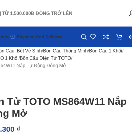
Ị TỪ 1.500.000Đ ĐỒNG TRỞ LÊN
ions
Payment And Delivery
ồn Cầu, Bệt Vệ Sinh
Bồn Cầu Thông Minh
Bồn Cầu 1 Khối
O 1 Khối
Bồn Cầu Điện Tử TOTO
864W11 Nắp Tự Động Đóng Mở
ện Tử TOTO MS864W11 Nắp
ng Mở
6.300
₫