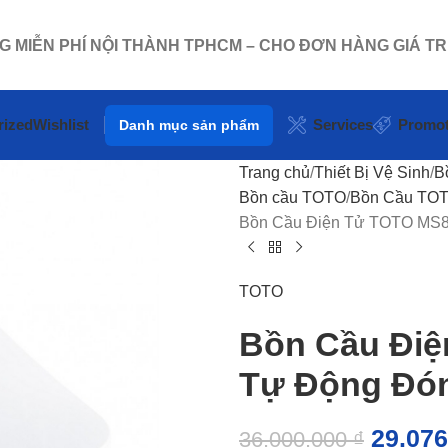
NG MIỄN PHÍ NỘI THÀNH TPHCM – CHO ĐƠN HÀNG GIÁ TR
rized
Wishlist
Services
Promot
Danh mục sản phẩm
Trang chủ
Thiết Bị Vệ Sinh
B
Bồn cầu TOTO
Bồn Cầu TOT
Bồn Cầu Điện Tử TOTO MS
TOTO
Bồn Cầu Đi
Tự Động Đó
29.07
36.000.000
₫