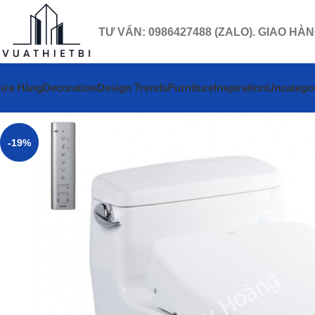
TƯ VẤN: 0986427488 (ZALO). GIAO HÀ
ửa Hàng
Decoration
Design Trends
Furniture
Inspiration
Uncatego
-19%