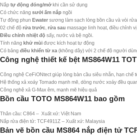
Nắp
tự động đóng/mở
khi cần sử dụng
Có chức năng
sưởi ấm nắp
ngồi
Tự động phun
Ewater
sương làm sạch lòng bồn cầu và vòi rửa
02 chế độ
rửa trước
,
rửa sau
massage linh hoạt, điều chỉnh vị tr
Điều chỉnh nhiệt độ
sấy, nước và bệ ngồi.
Tính năng
khử mùi
được kích hoạt tự động
Có bảng
điều khiển từ xa
(không dây) với 2 chế độ người dù
Công nghệ thiết kế bệt MS864W11 TO
Công nghệ CeFiONtect giúp lòng bàn cầu siêu nhẵn, hạn chế tố
Hệ thống xả xoáy Tornado mạnh mẽ, dòng nước xoáy đều quanh
Công nghệ xả G-Max êm, mạnh mẽ hiệu quả
Bồn cầu TOTO
MS864W11
bao gồm
Thân cầu: C864 – Xuất xứ: Việt Nam
Nắp rửa điện tử: TCF4911Z – Xuất xứ: Malaysia
Bản vẽ bồn cầu MS864 nắp điện tử
TC