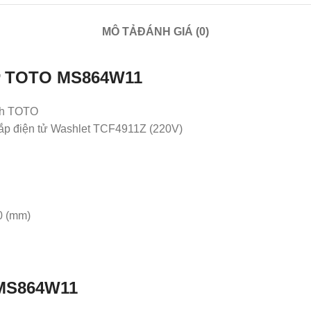
MÔ TẢ
ĐÁNH GIÁ (0)
 tử TOTO MS864W11
inh TOTO
 điện tử Washlet TCF4911Z (220V)
0 (mm)
 MS864W11