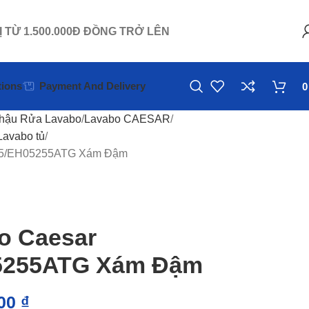
Ị TỪ 1.500.000Đ ĐỒNG TRỞ LÊN
ions
Payment And Delivery
hậu Rửa Lavabo
Lavabo CAESAR
Lavabo tủ
255/EH05255ATG Xám Đậm
o Caesar
5255ATG Xám Đậm
000
₫