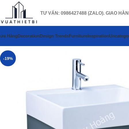
TƯ VẤN: 0986427488 (ZALO). GIAO HÀ
ửa Hàng
Decoration
Design Trends
Furniture
Inspiration
Uncatego
-19%