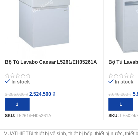
Bộ Tủ Lavabo Caesar L5261/EH05261A
Bộ Tủ Lavab
LF5024/EH0
In stock
In stock
2.524.500
₫
5.
3.256.000
₫
7.646.000
₫
THÊM VÀO GIỎ HÀNG
THÊM VÀO G
SKU:
L5261/EH05261A
SKU:
LF5024/
VUATHIETBI thiết bị vệ sinh, thiết bị bếp, thiết bị nước, thiế