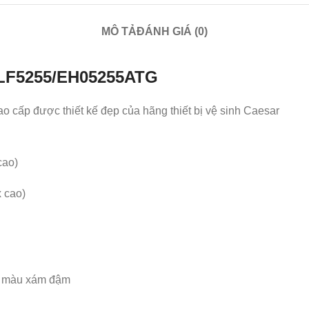
MÔ TẢ
ĐÁNH GIÁ (0)
LF5255/EH05255ATG
ấp được thiết kế đẹp của hãng thiết bị vệ sinh Caesar
cao)
 cao)
n màu xám đậm