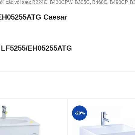
 với các vòi sau: B224C, B430CPW, B305C, B460C, B490CP,
 EH05255ATG
Caesar
ar LF5255/EH05255ATG
-20%