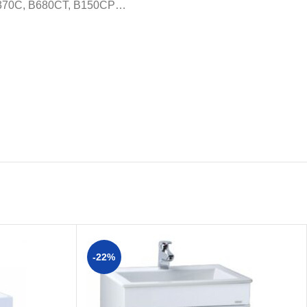
 B370C, B680CT, B150CP…
-22%