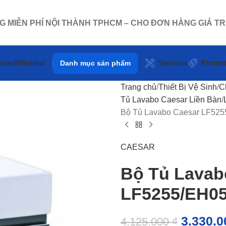
NG MIỄN PHÍ NỘI THÀNH TPHCM – CHO ĐƠN HÀNG GIÁ TR
rized
Wishlist
Services
Promot
Danh mục sản phẩm
Trang chủ
Thiết Bị Vệ Sinh
C
Tủ Lavabo Caesar Liền Bàn
Bộ Tủ Lavabo Caesar LF5
CAESAR
Bộ Tủ Lavab
LF5255/EH0
3.330.
4.125.000
₫