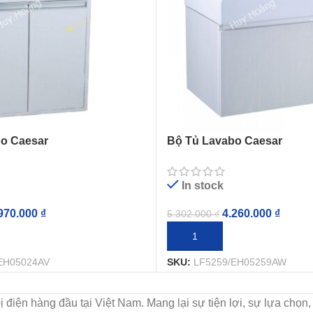
o Caesar
Bộ Tủ Lavabo Caesar
5024AV
LF5259/EH05259AW Vân G
In stock
970.000
₫
4.260.000
₫
5.302.000
₫
IỎ HÀNG
THÊM VÀO GIỎ HÀNG
EH05024AV
SKU:
LF5259/EH05259AW
t bị điện hàng đầu tại Việt Nam. Mang lại sự tiện lợi, sự lựa c