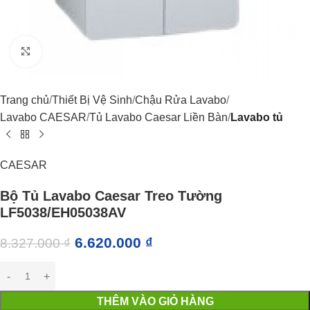
Click to enlarge
Trang chủ
Thiết Bị Vệ Sinh
Chậu Rửa Lavabo
Lavabo CAESAR
Tủ Lavabo Caesar Liền Bàn
Lavabo tủ
CAESAR
Bộ Tủ Lavabo Caesar Treo Tường
LF5038/EH05038AV
6.620.000
₫
8.327.000
₫
THÊM VÀO GIỎ HÀNG