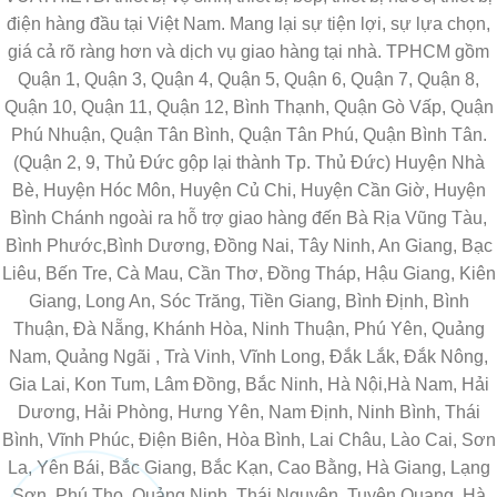
điện hàng đầu tại Việt Nam. Mang lại sự tiện lợi, sự lựa chọn,
giá cả rõ ràng hơn và dịch vụ giao hàng tại nhà. TPHCM gồm
Quận 1, Quận 3, Quận 4, Quận 5, Quận 6, Quận 7, Quận 8,
Quận 10, Quận 11, Quận 12, Bình Thạnh, Quận Gò Vấp, Quận
Phú Nhuận, Quận Tân Bình, Quận Tân Phú, Quận Bình Tân.
(Quận 2, 9, Thủ Đức gộp lại thành Tp. Thủ Đức) Huyện Nhà
Bè, Huyện Hóc Môn, Huyện Củ Chi, Huyện Cần Giờ, Huyện
Bình Chánh ngoài ra hỗ trợ giao hàng đến Bà Rịa Vũng Tàu,
Bình Phước,Bình Dương, Đồng Nai, Tây Ninh, An Giang, Bạc
Liêu, Bến Tre, Cà Mau, Cần Thơ, Đồng Tháp, Hậu Giang, Kiên
Giang, Long An, Sóc Trăng, Tiền Giang, Bình Định, Bình
Thuận, Đà Nẵng, Khánh Hòa, Ninh Thuận, Phú Yên, Quảng
Nam, Quảng Ngãi , Trà Vinh, Vĩnh Long, Đắk Lắk, Đắk Nông,
Gia Lai, Kon Tum, Lâm Đồng, Bắc Ninh, Hà Nội,Hà Nam, Hải
Dương, Hải Phòng, Hưng Yên, Nam Định, Ninh Bình, Thái
Bình, Vĩnh Phúc, Điện Biên, Hòa Bình, Lai Châu, Lào Cai, Sơn
La, Yên Bái, Bắc Giang, Bắc Kạn, Cao Bằng, Hà Giang, Lạng
Sơn, Phú Thọ, Quảng Ninh, Thái Nguyên, Tuyên Quang, Hà