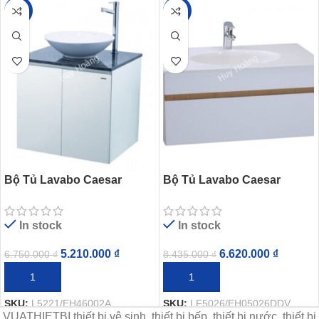
-23%
-22%
Bộ Tủ Lavabo Caesar
Bộ Tủ Lavabo Caesar
L5221/EH46002A
LF5026/EH05026DDV Treo
Tường
In stock
In stock
5.210.000
₫
6.620.000
₫
6.750.000
₫
8.435.000
₫
THÊM VÀO GIỎ HÀNG
THÊM VÀO GIỎ HÀNG
SKU:
L5221/EH46002A
SKU:
LF5026/EH05026DDV
VUATHIETBI thiết bị vệ sinh, thiết bị bếp, thiết bị nước, thiết bị