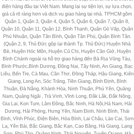
điện hàng đầu tại Việt Nam. Mang lại sự tiện lợi, sự lựa chọn,
giá cả rõ ràng hơn và dịch vụ giao hàng tại nhà. TPHCM gồm
Quận 1, Quận 3, Quận 4, Quận 5, Quận 6, Quận 7, Quận 8,
Quận 10, Quận 11, Quận 12, Bình Thạnh, Quận Gò Vấp, Quận
Phú Nhuận, Quận Tân Bình, Quận Tân Phú, Quận Bình Tân.
(Quận 2, 9, Thủ Đức gộp lại thành Tp. Thủ Đức) Huyện Nhà
Bè, Huyện Hóc Môn, Huyện Củ Chi, Huyện Cần Giờ, Huyện
Bình Chánh ngoài ra hỗ trợ giao hàng đến Bà Rịa Vũng Tàu,
Bình Phước,Bình Dương, Đồng Nai, Tây Ninh, An Giang, Bạc
Liêu, Bến Tre, Cà Mau, Cần Thơ, Đồng Tháp, Hậu Giang, Kiên
Giang, Long An, Sóc Trăng, Tiền Giang, Bình Định, Bình
Thuận, Đà Nẵng, Khánh Hòa, Ninh Thuận, Phú Yên, Quảng
Nam, Quảng Ngãi , Trà Vinh, Vĩnh Long, Đắk Lắk, Đắk Nông,
Gia Lai, Kon Tum, Lâm Đồng, Bắc Ninh, Hà Nội,Hà Nam, Hải
Dương, Hải Phòng, Hưng Yên, Nam Định, Ninh Bình, Thái
Bình, Vĩnh Phúc, Điện Biên, Hòa Bình, Lai Châu, Lào Cai, Sơn
La, Yên Bái, Bắc Giang, Bắc Kạn, Cao Bằng, Hà Giang, Lạng
Sơn, Phú Thọ, Quảng Ninh, Thái Nguyên, Tuyên Quang, Hà