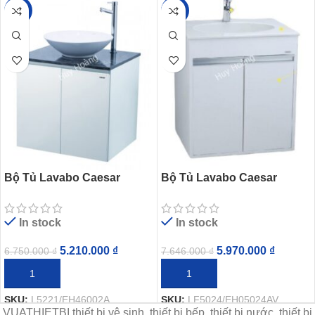
-23%
-22%
Bộ Tủ Lavabo Caesar
Bộ Tủ Lavabo Caesar
L5221/EH46002A
LF5024/EH05024AV
In stock
In stock
5.210.000
₫
5.970.000
₫
6.750.000
₫
7.646.000
₫
THÊM VÀO GIỎ HÀNG
THÊM VÀO GIỎ HÀNG
SKU:
L5221/EH46002A
SKU:
LF5024/EH05024AV
VUATHIETBI thiết bị vệ sinh, thiết bị bếp, thiết bị nước, thiết bị