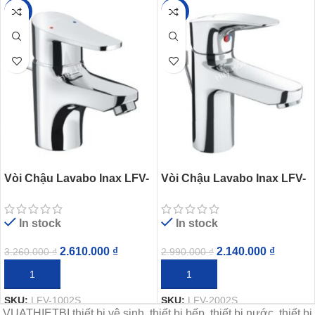
-20%
-28%
Vòi Chậu Lavabo Inax LFV-
Vòi Chậu Lavabo Inax LFV-
1002S (LFV1002S) Nóng
2002S (LFV2002S) Nóng
Lạnh
Lạnh
In stock
In stock
2.610.000
₫
2.140.000
₫
3.260.000
₫
2.990.000
₫
THÊM VÀO GIỎ HÀNG
THÊM VÀO GIỎ HÀNG
SKU:
LFV-1002S
SKU:
LFV-2002S
VUATHIETBI thiết bị vệ sinh, thiết bị bếp, thiết bị nước, thiết bị