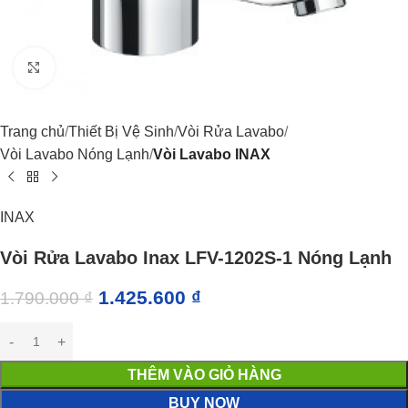
Click to enlarge
Trang chủ
Thiết Bị Vệ Sinh
Vòi Rửa Lavabo
Vòi Lavabo Nóng Lạnh
Vòi Lavabo INAX
INAX
Vòi Rửa Lavabo Inax LFV-1202S-1 Nóng Lạnh
1.425.600
₫
1.790.000
₫
THÊM VÀO GIỎ HÀNG
BUY NOW