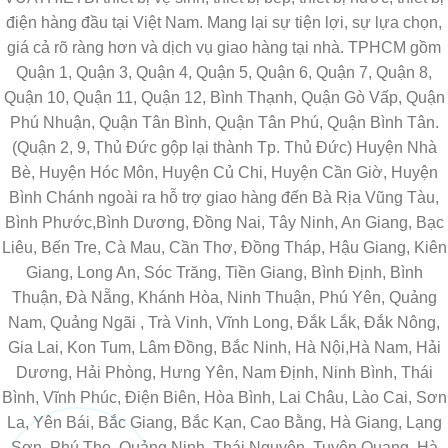
điện hàng đầu tại Việt Nam. Mang lại sự tiện lợi, sự lựa chọn,
giá cả rõ ràng hơn và dịch vụ giao hàng tại nhà. TPHCM gồm
Quận 1, Quận 3, Quận 4, Quận 5, Quận 6, Quận 7, Quận 8,
Quận 10, Quận 11, Quận 12, Bình Thạnh, Quận Gò Vấp, Quận
Phú Nhuận, Quận Tân Bình, Quận Tân Phú, Quận Bình Tân.
(Quận 2, 9, Thủ Đức gộp lại thành Tp. Thủ Đức) Huyện Nhà
Bè, Huyện Hóc Môn, Huyện Củ Chi, Huyện Cần Giờ, Huyện
Bình Chánh ngoài ra hỗ trợ giao hàng đến Bà Rịa Vũng Tàu,
Bình Phước,Bình Dương, Đồng Nai, Tây Ninh, An Giang, Bạc
Liêu, Bến Tre, Cà Mau, Cần Thơ, Đồng Tháp, Hậu Giang, Kiên
Giang, Long An, Sóc Trăng, Tiền Giang, Bình Định, Bình
Thuận, Đà Nẵng, Khánh Hòa, Ninh Thuận, Phú Yên, Quảng
Nam, Quảng Ngãi , Trà Vinh, Vĩnh Long, Đắk Lắk, Đắk Nông,
Gia Lai, Kon Tum, Lâm Đồng, Bắc Ninh, Hà Nội,Hà Nam, Hải
Dương, Hải Phòng, Hưng Yên, Nam Định, Ninh Bình, Thái
Bình, Vĩnh Phúc, Điện Biên, Hòa Bình, Lai Châu, Lào Cai, Sơn
La, Yên Bái, Bắc Giang, Bắc Kạn, Cao Bằng, Hà Giang, Lạng
Sơn, Phú Thọ, Quảng Ninh, Thái Nguyên, Tuyên Quang, Hà