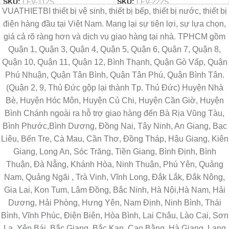
SKU:
LFV-112S
SKU:
LFV-222S
VUATHIETBI thiết bị vệ sinh, thiết bị bếp, thiết bị nước, thiết bị
điện hàng đầu tại Việt Nam. Mang lại sự tiện lợi, sự lựa chọn,
giá cả rõ ràng hơn và dịch vụ giao hàng tại nhà. TPHCM gồm
Quận 1, Quận 3, Quận 4, Quận 5, Quận 6, Quận 7, Quận 8,
Quận 10, Quận 11, Quận 12, Bình Thạnh, Quận Gò Vấp, Quận
Phú Nhuận, Quận Tân Bình, Quận Tân Phú, Quận Bình Tân.
(Quận 2, 9, Thủ Đức gộp lại thành Tp. Thủ Đức) Huyện Nhà
Bè, Huyện Hóc Môn, Huyện Củ Chi, Huyện Cần Giờ, Huyện
Bình Chánh ngoài ra hỗ trợ giao hàng đến Bà Rịa Vũng Tàu,
Bình Phước,Bình Dương, Đồng Nai, Tây Ninh, An Giang, Bạc
Liêu, Bến Tre, Cà Mau, Cần Thơ, Đồng Tháp, Hậu Giang, Kiên
Giang, Long An, Sóc Trăng, Tiền Giang, Bình Định, Bình
Thuận, Đà Nẵng, Khánh Hòa, Ninh Thuận, Phú Yên, Quảng
Nam, Quảng Ngãi , Trà Vinh, Vĩnh Long, Đắk Lắk, Đắk Nông,
Gia Lai, Kon Tum, Lâm Đồng, Bắc Ninh, Hà Nội,Hà Nam, Hải
Dương, Hải Phòng, Hưng Yên, Nam Định, Ninh Bình, Thái
Bình, Vĩnh Phúc, Điện Biên, Hòa Bình, Lai Châu, Lào Cai, Sơn
La, Yên Bái, Bắc Giang, Bắc Kạn, Cao Bằng, Hà Giang, Lạng