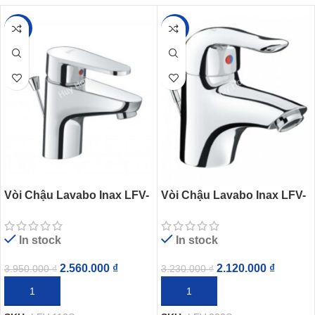
-35%
-34%
Vòi Chậu Lavabo Inax LFV-
Vòi Chậu Lavabo Inax LFV-
112S (LFV112S) Nóng Lạnh
222S (LFV222S) Nóng Lạnh
In stock
In stock
2.560.000
₫
2.120.000
₫
3.950.000
₫
3.230.000
₫
THÊM VÀO GIỎ HÀNG
THÊM VÀO GIỎ HÀNG