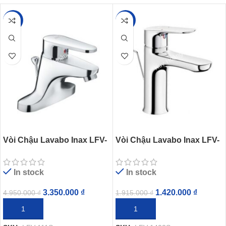
-32%
-26%
Vòi Chậu Lavabo Inax LFV-
Vòi Chậu Lavabo Inax LFV-
111S Nóng Lạnh Chậu 3 Lỗ
1402S (LFV1402S) Nóng
Lạnh Trụ Xả Ty
In stock
In stock
3.350.000
₫
1.420.000
₫
4.950.000
₫
1.915.000
₫
THÊM VÀO GIỎ HÀNG
THÊM VÀO GIỎ HÀNG