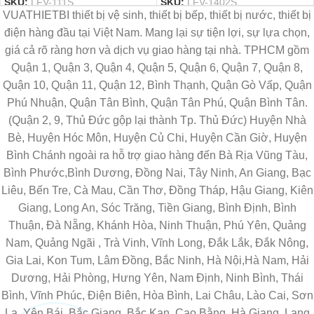
SKU:
LFV-111S
SKU:
LFV-1402S
VUATHIETBI thiết bị vệ sinh, thiết bị bếp, thiết bị nước, thiết bị
điện hàng đầu tại Việt Nam. Mang lại sự tiện lợi, sự lựa chọn,
giá cả rõ ràng hơn và dịch vụ giao hàng tại nhà. TPHCM gồm
Quận 1, Quận 3, Quận 4, Quận 5, Quận 6, Quận 7, Quận 8,
Quận 10, Quận 11, Quận 12, Bình Thạnh, Quận Gò Vấp, Quận
Phú Nhuận, Quận Tân Bình, Quận Tân Phú, Quận Bình Tân.
(Quận 2, 9, Thủ Đức gộp lại thành Tp. Thủ Đức) Huyện Nhà
Bè, Huyện Hóc Môn, Huyện Củ Chi, Huyện Cần Giờ, Huyện
Bình Chánh ngoài ra hỗ trợ giao hàng đến Bà Rịa Vũng Tàu,
Bình Phước,Bình Dương, Đồng Nai, Tây Ninh, An Giang, Bạc
Liêu, Bến Tre, Cà Mau, Cần Thơ, Đồng Tháp, Hậu Giang, Kiên
Giang, Long An, Sóc Trăng, Tiền Giang, Bình Định, Bình
Thuận, Đà Nẵng, Khánh Hòa, Ninh Thuận, Phú Yên, Quảng
Nam, Quảng Ngãi , Trà Vinh, Vĩnh Long, Đắk Lắk, Đắk Nông,
Gia Lai, Kon Tum, Lâm Đồng, Bắc Ninh, Hà Nội,Hà Nam, Hải
Dương, Hải Phòng, Hưng Yên, Nam Định, Ninh Bình, Thái
Bình, Vĩnh Phúc, Điện Biên, Hòa Bình, Lai Châu, Lào Cai, Sơn
La, Yên Bái, Bắc Giang, Bắc Kạn, Cao Bằng, Hà Giang, Lạng