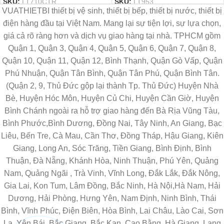
SKU:
LT710CTR
SKU:
LT953
VUATHIETBI thiết bị vệ sinh, thiết bị bếp, thiết bị nước, thiết bị
điện hàng đầu tại Việt Nam. Mang lại sự tiện lợi, sự lựa chọn,
giá cả rõ ràng hơn và dịch vụ giao hàng tại nhà. TPHCM gồm
Quận 1, Quận 3, Quận 4, Quận 5, Quận 6, Quận 7, Quận 8,
Quận 10, Quận 11, Quận 12, Bình Thạnh, Quận Gò Vấp, Quận
Phú Nhuận, Quận Tân Bình, Quận Tân Phú, Quận Bình Tân.
(Quận 2, 9, Thủ Đức gộp lại thành Tp. Thủ Đức) Huyện Nhà
Bè, Huyện Hóc Môn, Huyện Củ Chi, Huyện Cần Giờ, Huyện
Bình Chánh ngoài ra hỗ trợ giao hàng đến Bà Rịa Vũng Tàu,
Bình Phước,Bình Dương, Đồng Nai, Tây Ninh, An Giang, Bạc
Liêu, Bến Tre, Cà Mau, Cần Thơ, Đồng Tháp, Hậu Giang, Kiên
Giang, Long An, Sóc Trăng, Tiền Giang, Bình Định, Bình
Thuận, Đà Nẵng, Khánh Hòa, Ninh Thuận, Phú Yên, Quảng
Nam, Quảng Ngãi , Trà Vinh, Vĩnh Long, Đắk Lắk, Đắk Nông,
Gia Lai, Kon Tum, Lâm Đồng, Bắc Ninh, Hà Nội,Hà Nam, Hải
Dương, Hải Phòng, Hưng Yên, Nam Định, Ninh Bình, Thái
Bình, Vĩnh Phúc, Điện Biên, Hòa Bình, Lai Châu, Lào Cai, Sơn
La, Yên Bái, Bắc Giang, Bắc Kạn, Cao Bằng, Hà Giang, Lạng