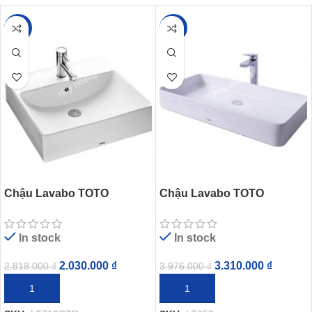
-28%
-17%
Chậu Lavabo TOTO
Chậu Lavabo TOTO
LT710CTR#W (LT710CTRM)
LT953#W Đặt Bàn
Đặt Bàn
In stock
In stock
2.030.000
₫
3.310.000
₫
2.818.000
₫
3.976.000
₫
THÊM VÀO GIỎ HÀNG
THÊM VÀO GIỎ HÀNG