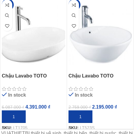
-28%
-20%
Chậu Lavabo TOTO
Chậu Lavabo TOTO
LT1705#XW Đặt Bàn
LT523S#XW Đặt Bàn Hình
Tròn
In stock
In stock
4.391.000
₫
2.195.000
₫
6.087.000
₫
2.759.000
₫
THÊM VÀO GIỎ HÀNG
THÊM VÀO GIỎ HÀNG
SKU:
LT1705
SKU:
LT523S
VUATHIETBI thiết bị vệ sinh, thiết bị bếp, thiết bị nước, thiết bị