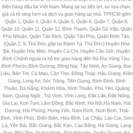
điện hàng đầu tại Việt Nam. Mang lại sự tiện lợi, sự lựa chọn,
giá cả rõ ràng hơn và dịch vụ giao hàng tại nhà. TPHCM gồm
Quận 1, Quận 3, Quận 4, Quận 5, Quận 6, Quận 7, Quận 8,
Quận 10, Quận 11, Quận 12, Bình Thạnh, Quận Gò Vấp, Quận
Phú Nhuận, Quận Tân Bình, Quận Tân Phú, Quận Bình Tân.
(Quận 2, 9, Thủ Đức gộp lại thành Tp. Thủ Đức) Huyện Nhà
Bè, Huyện Hóc Môn, Huyện Củ Chi, Huyện Cần Giờ, Huyện
Bình Chánh ngoài ra hỗ trợ giao hàng đến Bà Rịa Vũng Tàu,
Bình Phước,Bình Dương, Đồng Nai, Tây Ninh, An Giang, Bạc
Liêu, Bến Tre, Cà Mau, Cần Thơ, Đồng Tháp, Hậu Giang, Kiên
Giang, Long An, Sóc Trăng, Tiền Giang, Bình Định, Bình
Thuận, Đà Nẵng, Khánh Hòa, Ninh Thuận, Phú Yên, Quảng
Nam, Quảng Ngãi , Trà Vinh, Vĩnh Long, Đắk Lắk, Đắk Nông,
Gia Lai, Kon Tum, Lâm Đồng, Bắc Ninh, Hà Nội,Hà Nam, Hải
Dương, Hải Phòng, Hưng Yên, Nam Định, Ninh Bình, Thái
Bình, Vĩnh Phúc, Điện Biên, Hòa Bình, Lai Châu, Lào Cai, Sơn
La, Yên Bái, Bắc Giang, Bắc Kạn, Cao Bằng, Hà Giang, Lạng
Sơn, Phú Thọ, Quảng Ninh, Thái Nguyên, Tuyên Quang, Hà