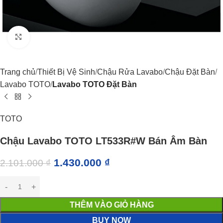
Click to enlarge
Trang chủ
Thiết Bị Vệ Sinh
Chậu Rửa Lavabo
Chậu Đặt Bàn
Lavabo TOTO
Lavabo TOTO Đặt Bàn
TOTO
Chậu Lavabo TOTO LT533R#W Bán Âm Bàn
1.430.000
₫
2.101.000
₫
THÊM VÀO GIỎ HÀNG
BUY NOW