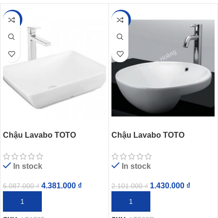
-28%
-32%
Chậu Lavabo TOTO
Chậu Lavabo TOTO
LT1735#XW Đặt Bàn
LT533R#W Bán Âm Bàn
In stock
In stock
4.381.000
₫
1.430.000
₫
6.087.000
₫
2.101.000
₫
THÊM VÀO GIỎ HÀNG
THÊM VÀO GIỎ HÀNG