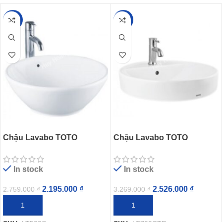
-20%
-23%
Chậu Lavabo TOTO
Chậu Lavabo TOTO
LT523S#XW Đặt Bàn Hình
LT700CTR#XW Đặt Bàn
Tròn
In stock
In stock
2.195.000
₫
2.526.000
₫
2.759.000
₫
3.269.000
₫
THÊM VÀO GIỎ HÀNG
THÊM VÀO GIỎ HÀNG