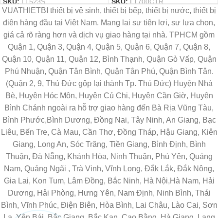
SKU:
LT523S
SKU:
LT700CTR
VUATHIETBI thiết bị vệ sinh, thiết bị bếp, thiết bị nước, thiết bị
điện hàng đầu tại Việt Nam. Mang lại sự tiện lợi, sự lựa chọn,
giá cả rõ ràng hơn và dịch vụ giao hàng tại nhà. TPHCM gồm
Quận 1, Quận 3, Quận 4, Quận 5, Quận 6, Quận 7, Quận 8,
Quận 10, Quận 11, Quận 12, Bình Thạnh, Quận Gò Vấp, Quận
Phú Nhuận, Quận Tân Bình, Quận Tân Phú, Quận Bình Tân.
(Quận 2, 9, Thủ Đức gộp lại thành Tp. Thủ Đức) Huyện Nhà
Bè, Huyện Hóc Môn, Huyện Củ Chi, Huyện Cần Giờ, Huyện
Bình Chánh ngoài ra hỗ trợ giao hàng đến Bà Rịa Vũng Tàu,
Bình Phước,Bình Dương, Đồng Nai, Tây Ninh, An Giang, Bạc
Liêu, Bến Tre, Cà Mau, Cần Thơ, Đồng Tháp, Hậu Giang, Kiên
Giang, Long An, Sóc Trăng, Tiền Giang, Bình Định, Bình
Thuận, Đà Nẵng, Khánh Hòa, Ninh Thuận, Phú Yên, Quảng
Nam, Quảng Ngãi , Trà Vinh, Vĩnh Long, Đắk Lắk, Đắk Nông,
Gia Lai, Kon Tum, Lâm Đồng, Bắc Ninh, Hà Nội,Hà Nam, Hải
Dương, Hải Phòng, Hưng Yên, Nam Định, Ninh Bình, Thái
Bình, Vĩnh Phúc, Điện Biên, Hòa Bình, Lai Châu, Lào Cai, Sơn
La, Yên Bái, Bắc Giang, Bắc Kạn, Cao Bằng, Hà Giang, Lạng