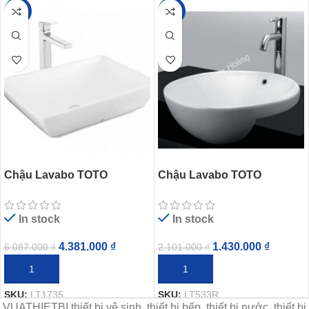
-28%
-32%
Chậu Lavabo TOTO
Chậu Lavabo TOTO
LT1735#XW Đặt Bàn
LT533R#W Bán Âm Bàn
In stock
In stock
4.381.000
₫
1.430.000
₫
6.087.000
₫
2.101.000
₫
THÊM VÀO GIỎ HÀNG
THÊM VÀO GIỎ HÀNG
SKU:
LT1735
SKU:
LT533R
VUATHIETBI thiết bị vệ sinh, thiết bị bếp, thiết bị nước, thiết bị