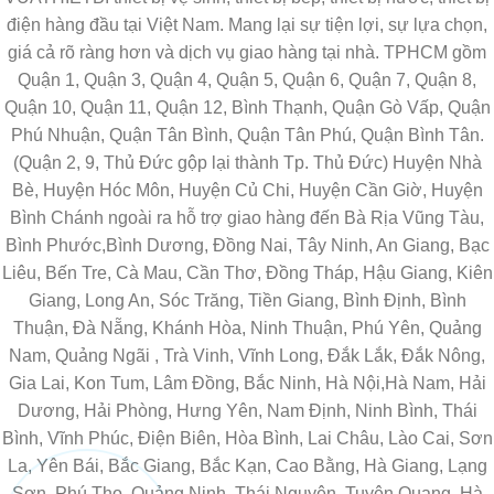
điện hàng đầu tại Việt Nam. Mang lại sự tiện lợi, sự lựa chọn,
giá cả rõ ràng hơn và dịch vụ giao hàng tại nhà. TPHCM gồm
Quận 1, Quận 3, Quận 4, Quận 5, Quận 6, Quận 7, Quận 8,
Quận 10, Quận 11, Quận 12, Bình Thạnh, Quận Gò Vấp, Quận
Phú Nhuận, Quận Tân Bình, Quận Tân Phú, Quận Bình Tân.
(Quận 2, 9, Thủ Đức gộp lại thành Tp. Thủ Đức) Huyện Nhà
Bè, Huyện Hóc Môn, Huyện Củ Chi, Huyện Cần Giờ, Huyện
Bình Chánh ngoài ra hỗ trợ giao hàng đến Bà Rịa Vũng Tàu,
Bình Phước,Bình Dương, Đồng Nai, Tây Ninh, An Giang, Bạc
Liêu, Bến Tre, Cà Mau, Cần Thơ, Đồng Tháp, Hậu Giang, Kiên
Giang, Long An, Sóc Trăng, Tiền Giang, Bình Định, Bình
Thuận, Đà Nẵng, Khánh Hòa, Ninh Thuận, Phú Yên, Quảng
Nam, Quảng Ngãi , Trà Vinh, Vĩnh Long, Đắk Lắk, Đắk Nông,
Gia Lai, Kon Tum, Lâm Đồng, Bắc Ninh, Hà Nội,Hà Nam, Hải
Dương, Hải Phòng, Hưng Yên, Nam Định, Ninh Bình, Thái
Bình, Vĩnh Phúc, Điện Biên, Hòa Bình, Lai Châu, Lào Cai, Sơn
La, Yên Bái, Bắc Giang, Bắc Kạn, Cao Bằng, Hà Giang, Lạng
Sơn, Phú Thọ, Quảng Ninh, Thái Nguyên, Tuyên Quang, Hà