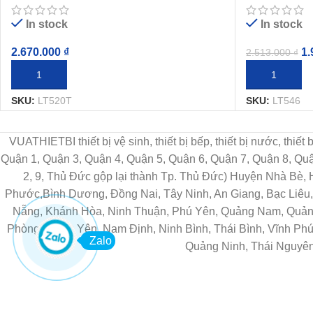
In stock
In stock
2.670.000
₫
1.
2.513.000
₫
THÊM VÀO GIỎ HÀNG
THÊM VÀO G
SKU:
LT520T
SKU:
LT546
VUATHIETBI thiết bị vệ sinh, thiết bị bếp, thiết bị nước, thiế
Quận 1, Quận 3, Quận 4, Quận 5, Quận 6, Quận 7, Quận 8, Q
2, 9, Thủ Đức gộp lại thành Tp. Thủ Đức) Huyện Nhà Bè,
Phước,Bình Dương, Đồng Nai, Tây Ninh, An Giang, Bạc Liêu, 
Nẵng, Khánh Hòa, Ninh Thuận, Phú Yên, Quảng Nam, Quảng 
Phòng, Hưng Yên, Nam Định, Ninh Bình, Thái Bình, Vĩnh Phú
Zalo
Quảng Ninh, Thái Nguyên