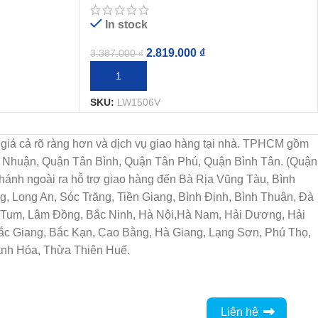
In stock
2.819.000
₫
3.387.000
₫
THÊM VÀO GIỎ HÀNG
SKU:
LW1506V
họn, giá cả rõ ràng hơn và dịch vụ giao hàng tại nhà. TPHCM gồm
ú Nhuận, Quận Tân Bình, Quận Tân Phú, Quận Bình Tân. (Quận
ánh ngoài ra hỗ trợ giao hàng đến Bà Rịa Vũng Tàu, Bình
, Long An, Sóc Trăng, Tiền Giang, Bình Định, Bình Thuận, Đà
n Tum, Lâm Đồng, Bắc Ninh, Hà Nội,Hà Nam, Hải Dương, Hải
Bắc Giang, Bắc Kạn, Cao Bằng, Hà Giang, Lạng Sơn, Phú Thọ,
anh Hóa, Thừa Thiên Huế.
Liên hệ