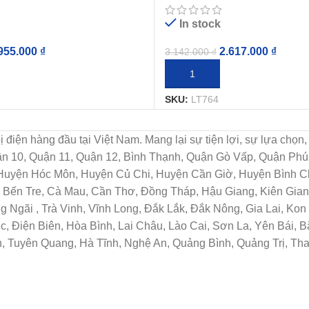
In stock
2.617.000
₫
955.000
₫
3.142.000
₫
THÊM VÀO GIỎ HÀNG
IỎ HÀNG
SKU:
LT764
t bị điện hàng đầu tại Việt Nam. Mang lại sự tiện lợi, sự lựa c
uận 10, Quận 11, Quận 12, Bình Thạnh, Quận Gò Vấp, Quận Ph
 Huyện Hóc Môn, Huyện Củ Chi, Huyện Cần Giờ, Huyện Bình Ch
Bến Tre, Cà Mau, Cần Thơ, Đồng Tháp, Hậu Giang, Kiên Giang
Ngãi , Trà Vinh, Vĩnh Long, Đắk Lắk, Đắk Nông, Gia Lai, Ko
c, Điện Biên, Hòa Bình, Lai Châu, Lào Cai, Sơn La, Yên Bái, 
, Tuyên Quang, Hà Tĩnh, Nghệ An, Quảng Bình, Quảng Trị, Th