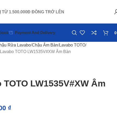
Ị TỪ 1.500.000Đ ĐỒNG TRỞ LÊN
ions
Payment And Delivery
hậu Rửa Lavabo
Chậu Âm Bàn
Lavabo TOTO
 Lavabo TOTO LW1535V#XW Âm Bàn
o TOTO LW1535V#XW Âm
000
₫