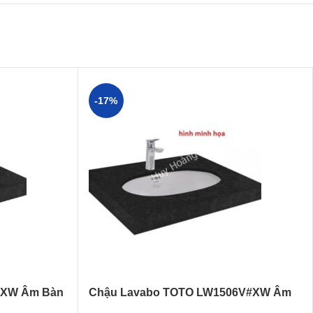
-17%
#XW Âm Bàn
Chậu Lavabo TOTO LW1506V#XW Âm
Bàn Oval