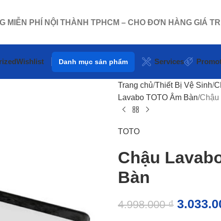
NG MIỄN PHÍ NỘI THÀNH TPHCM – CHO ĐƠN HÀNG GIÁ TR
rized
Wishlist
Services
Promot
Danh mục sản phẩm
Trang chủ
Thiết Bị Vệ Sinh
C
Lavabo TOTO Âm Bàn
Chậu
TOTO
Chậu Lavab
Bàn
3.033.
4.998.000
₫