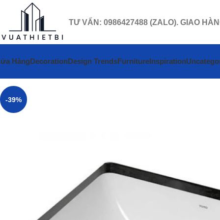
TƯ VẤN: 0986427488 (ZALO). GIAO HÀ
ửa Hàng
Decoration
Design Trends
Furniture
Inspiration
Uncatego
-39%