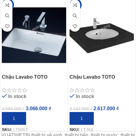
-15%
-17%
Chậu Lavabo TOTO
Chậu Lavabo TOTO
LT505T#XW Âm Bàn
LT764#XW Âm Bàn
In stock
In stock
3.066.000
₫
2.617.000
₫
3.593.000
₫
3.142.000
₫
THÊM VÀO GIỎ HÀNG
THÊM VÀO GIỎ HÀNG
SKU:
LT505T
SKU:
LT764
VUATHIETBI thiết bị vệ sinh, thiết bị bếp, thiết bị nước, thiết bị