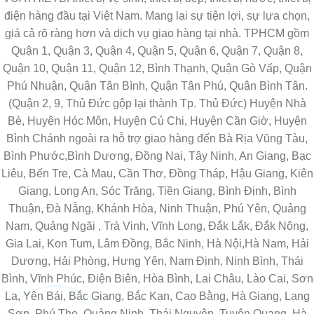
điện hàng đầu tại Việt Nam. Mang lại sự tiện lợi, sự lựa chọn,
giá cả rõ ràng hơn và dịch vụ giao hàng tại nhà. TPHCM gồm
Quận 1, Quận 3, Quận 4, Quận 5, Quận 6, Quận 7, Quận 8,
Quận 10, Quận 11, Quận 12, Bình Thạnh, Quận Gò Vấp, Quận
Phú Nhuận, Quận Tân Bình, Quận Tân Phú, Quận Bình Tân.
(Quận 2, 9, Thủ Đức gộp lại thành Tp. Thủ Đức) Huyện Nhà
Bè, Huyện Hóc Môn, Huyện Củ Chi, Huyện Cần Giờ, Huyện
Bình Chánh ngoài ra hỗ trợ giao hàng đến Bà Rịa Vũng Tàu,
Bình Phước,Bình Dương, Đồng Nai, Tây Ninh, An Giang, Bạc
Liêu, Bến Tre, Cà Mau, Cần Thơ, Đồng Tháp, Hậu Giang, Kiên
Giang, Long An, Sóc Trăng, Tiền Giang, Bình Định, Bình
Thuận, Đà Nẵng, Khánh Hòa, Ninh Thuận, Phú Yên, Quảng
Nam, Quảng Ngãi , Trà Vinh, Vĩnh Long, Đắk Lắk, Đắk Nông,
Gia Lai, Kon Tum, Lâm Đồng, Bắc Ninh, Hà Nội,Hà Nam, Hải
Dương, Hải Phòng, Hưng Yên, Nam Định, Ninh Bình, Thái
Bình, Vĩnh Phúc, Điện Biên, Hòa Bình, Lai Châu, Lào Cai, Sơn
La, Yên Bái, Bắc Giang, Bắc Kạn, Cao Bằng, Hà Giang, Lạng
Sơn, Phú Thọ, Quảng Ninh, Thái Nguyên, Tuyên Quang, Hà