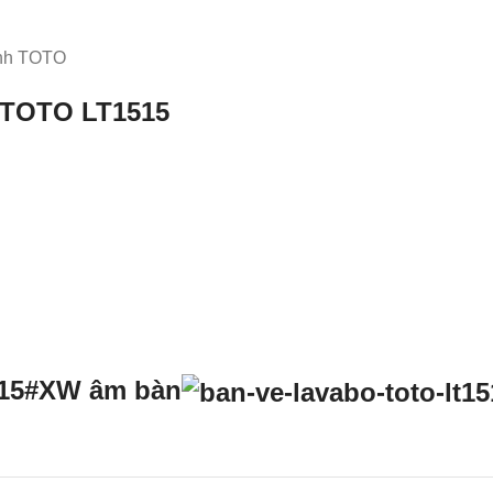
inh TOTO
o TOTO
LT1515
15#XW​ âm bàn