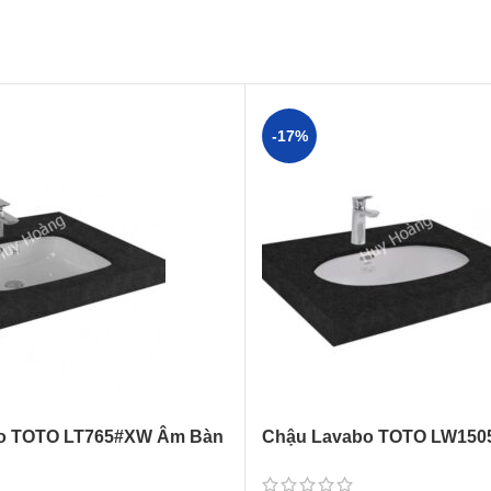
-17%
o TOTO LT765#XW Âm Bàn
Chậu Lavabo TOTO LW15
Bàn Oval