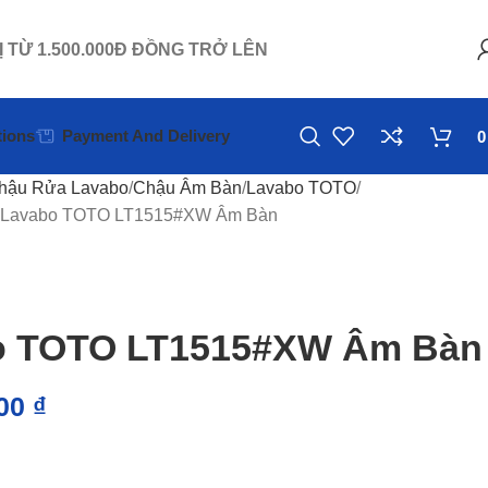
Ị TỪ 1.500.000Đ ĐỒNG TRỞ LÊN
ions
Payment And Delivery
hậu Rửa Lavabo
Chậu Âm Bàn
Lavabo TOTO
 Lavabo TOTO LT1515#XW Âm Bàn
o TOTO LT1515#XW Âm Bàn
000
₫