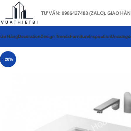
TƯ VẤN: 0986427488 (ZALO). GIAO HÀ
ửa Hàng
Decoration
Design Trends
Furniture
Inspiration
Uncatego
-20%