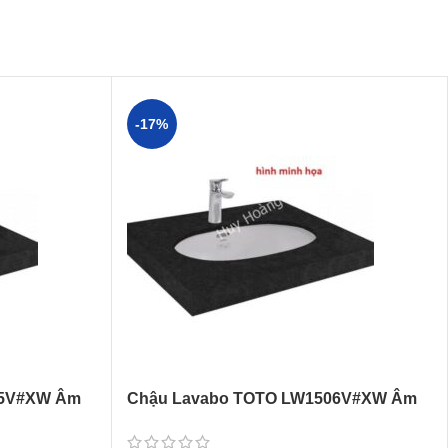
-17%
05V#XW Âm
Chậu Lavabo TOTO LW1506V#XW Âm
Bàn Oval