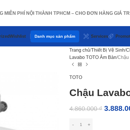
NG MIỄN PHÍ NỘI THÀNH TPHCM – CHO ĐƠN HÀNG GIÁ TR
rized
Wishlist
Services
Promot
Danh mục sản phẩm
Trang chủ
Thiết Bị Vệ Sinh
C
Lavabo TOTO Âm Bàn
Chậu
TOTO
Chậu Lavab
3.888.
4.860.000
₫