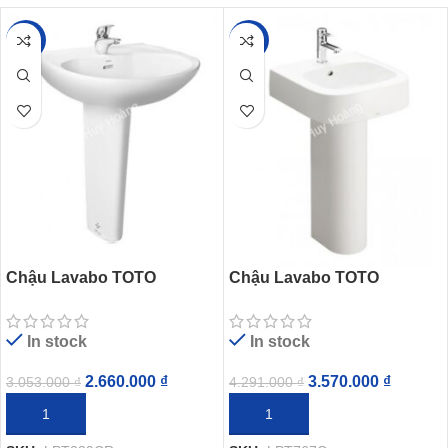
-13%
-17%
Chậu Lavabo TOTO
Chậu Lavabo TOTO
LPT239CR Treo Tường
LPT767C Treo Tường Chân
Chân Dài
Dài
In stock
In stock
2.660.000
₫
3.570.000
₫
3.053.000
₫
4.291.000
₫
THÊM VÀO GIỎ HÀNG
THÊM VÀO GIỎ HÀNG