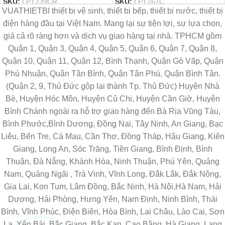
SKU:
LPT239CR
SKU:
LPT767C
VUATHIETBI thiết bị vệ sinh, thiết bị bếp, thiết bị nước, thiết bị
điện hàng đầu tại Việt Nam. Mang lại sự tiện lợi, sự lựa chọn,
giá cả rõ ràng hơn và dịch vụ giao hàng tại nhà. TPHCM gồm
Quận 1, Quận 3, Quận 4, Quận 5, Quận 6, Quận 7, Quận 8,
Quận 10, Quận 11, Quận 12, Bình Thạnh, Quận Gò Vấp, Quận
Phú Nhuận, Quận Tân Bình, Quận Tân Phú, Quận Bình Tân.
(Quận 2, 9, Thủ Đức gộp lại thành Tp. Thủ Đức) Huyện Nhà
Bè, Huyện Hóc Môn, Huyện Củ Chi, Huyện Cần Giờ, Huyện
Bình Chánh ngoài ra hỗ trợ giao hàng đến Bà Rịa Vũng Tàu,
Bình Phước,Bình Dương, Đồng Nai, Tây Ninh, An Giang, Bạc
Liêu, Bến Tre, Cà Mau, Cần Thơ, Đồng Tháp, Hậu Giang, Kiên
Giang, Long An, Sóc Trăng, Tiền Giang, Bình Định, Bình
Thuận, Đà Nẵng, Khánh Hòa, Ninh Thuận, Phú Yên, Quảng
Nam, Quảng Ngãi , Trà Vinh, Vĩnh Long, Đắk Lắk, Đắk Nông,
Gia Lai, Kon Tum, Lâm Đồng, Bắc Ninh, Hà Nội,Hà Nam, Hải
Dương, Hải Phòng, Hưng Yên, Nam Định, Ninh Bình, Thái
Bình, Vĩnh Phúc, Điện Biên, Hòa Bình, Lai Châu, Lào Cai, Sơn
La, Yên Bái, Bắc Giang, Bắc Kạn, Cao Bằng, Hà Giang, Lạng