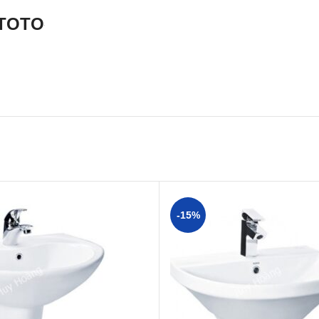
 TOTO
-15%