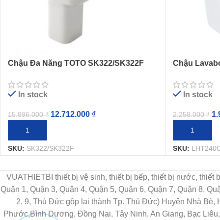
Chậu Đa Năng TOTO SK322/SK322F
Chậu Lavab
Treo Tường
Tường Chân
In stock
In stock
12.712.000
₫
1.
15.896.000
₫
2.258.000
₫
THÊM VÀO GIỎ HÀNG
THÊM VÀO G
SKU:
SK322/SK322F
SKU:
LHT240
VUATHIETBI thiết bị vệ sinh, thiết bị bếp, thiết bị nước, thiế
Quận 1, Quận 3, Quận 4, Quận 5, Quận 6, Quận 7, Quận 8, Q
2, 9, Thủ Đức gộp lại thành Tp. Thủ Đức) Huyện Nhà Bè,
Phước,Bình Dương, Đồng Nai, Tây Ninh, An Giang, Bạc Liêu, 