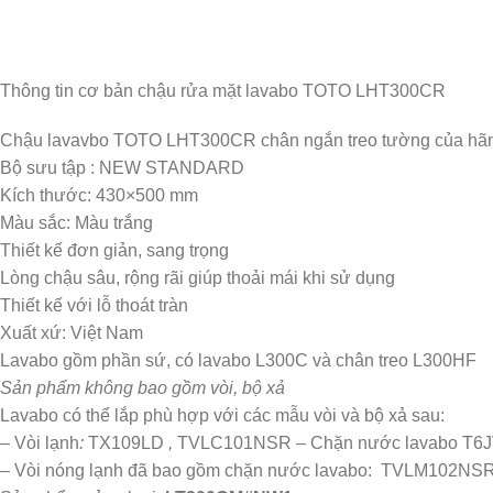
Thông tin cơ bản chậu rửa mặt lavabo TOTO LHT300CR
Chậu lavavbo TOTO LHT300CR chân ngắn treo tường của hãng
Bộ sưu tập : NEW STANDARD
Kích thước: 430×500 mm
Màu sắc: Màu trắng
Thiết kế đơn giản, sang trọng
Lòng chậu sâu, rộng rãi giúp thoải mái khi sử dụng
Thiết kế với lỗ thoát tràn
Xuất xứ: Việt Nam
Lavabo gồm phần sứ, có lavabo L300C và chân treo L300HF
Sản phẩm không bao gồm vòi, bộ xả
Lavabo có thể lắp phù hợp với các mẫu vòi và bộ xả sau:
– Vòi lạnh
:
TX109LD
,
TVLC101NSR – Chặn nước lavabo T6JV
– Vòi nóng lạnh đã bao gồm chặn nước lavabo: TVLM102NS