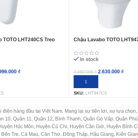
o TOTO LHT240CS Treo
Chậu Lavabo TOTO LHT94
 Ngắn
Tường Chân Ngắn
In stock
996.000
₫
2.630.000
₫
3.080.000
₫
IỎ HÀNG
THÊM VÀO GIỎ HÀNG
CS
SKU:
LHT947CS
t bị điện hàng đầu tại Việt Nam. Mang lại sự tiện lợi, sự lựa c
uận 10, Quận 11, Quận 12, Bình Thạnh, Quận Gò Vấp, Quận Ph
 Huyện Hóc Môn, Huyện Củ Chi, Huyện Cần Giờ, Huyện Bình Ch
Bến Tre, Cà Mau, Cần Thơ, Đồng Tháp, Hậu Giang, Kiên Giang