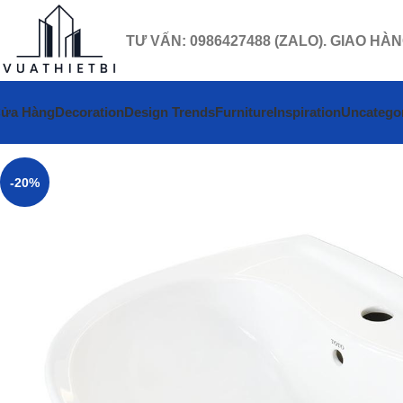
TƯ VẤN: 0986427488 (ZALO). GIAO HÀ
ửa Hàng
Decoration
Design Trends
Furniture
Inspiration
Uncatego
-20%