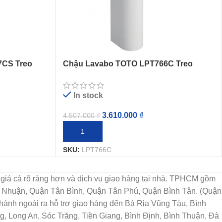
7CS Treo
Chậu Lavabo TOTO LPT766C Treo
Tường Chân Dài
In stock
3.610.000
₫
4.507.000
₫
THÊM VÀO GIỎ HÀNG
SKU:
LPT766C
họn, giá cả rõ ràng hơn và dịch vụ giao hàng tại nhà. TPHCM gồm
ú Nhuận, Quận Tân Bình, Quận Tân Phú, Quận Bình Tân. (Quận
ánh ngoài ra hỗ trợ giao hàng đến Bà Rịa Vũng Tàu, Bình
, Long An, Sóc Trăng, Tiền Giang, Bình Định, Bình Thuận, Đà