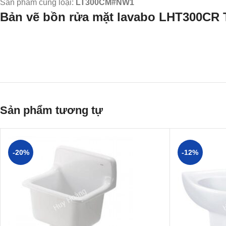
Sản phẩm củng loại:
LT300CM#NW1
Bản vẽ bồn rửa mặt lavabo LHT300CR
Sản phẩm tương tự
-20%
-12%