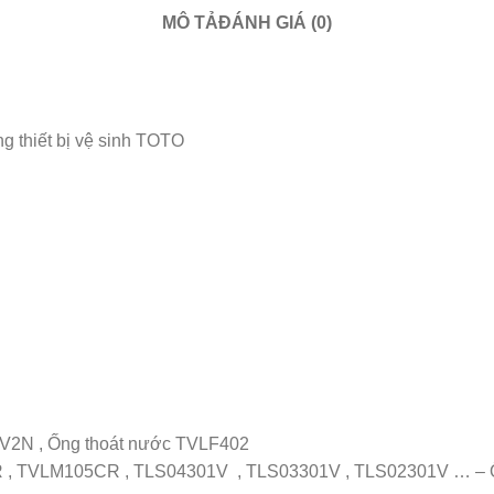
MÔ TẢ
ĐÁNH GIÁ (0)
 thiết bị vệ sinh TOTO
2N , Ống thoát nước TVLF402
R , TVLM105CR , TLS04301V , TLS03301V , TLS02301V … – 