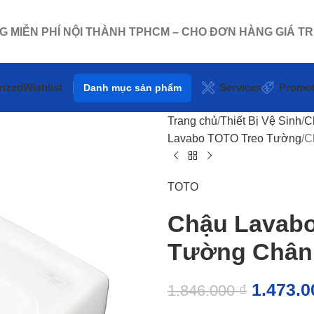
NG MIỄN PHÍ NỘI THÀNH TPHCM – CHO ĐƠN HÀNG GIÁ TR
rized
Wishlist
Services
Promot
Danh mục sản phẩm
Trang chủ
Thiết Bị Vệ Sinh
C
Lavabo TOTO Treo Tường
C
TOTO
Chậu Lavab
Tường Chân
1.473.
1.846.000
₫