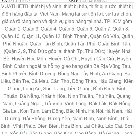
SKU:
C001057
SKU:
C00340(MBK)
VUATHIETBI thiết bị vệ sinh, thiết bị bếp, thiết bị nước, thiết bị
điện hàng đầu tại Việt Nam. Mang lại sự tiện lợi, sự lựa chọn,
giá cả rõ ràng hơn và dịch vụ giao hàng tại nhà. TPHCM gồm
Quận 1, Quận 3, Quận 4, Quận 5, Quận 6, Quận 7, Quận 8,
Quận 10, Quận 11, Quận 12, Bình Thạnh, Quận Gò Vấp, Quận
Phú Nhuận, Quận Tân Bình, Quận Tân Phú, Quận Bình Tân.
(Quận 2, 9, Thủ Đức gộp lại thành Tp. Thủ Đức) Huyện Nhà
Bè, Huyện Hóc Môn, Huyện Củ Chi, Huyện Cần Giờ, Huyện
Bình Chánh ngoài ra hỗ trợ giao hàng đến Bà Rịa Vũng Tàu,
Bình Phước,Bình Dương, Đồng Nai, Tây Ninh, An Giang, Bạc
Liêu, Bến Tre, Cà Mau, Cần Thơ, Đồng Tháp, Hậu Giang, Kiên
Giang, Long An, Sóc Trăng, Tiền Giang, Bình Định, Bình
Thuận, Đà Nẵng, Khánh Hòa, Ninh Thuận, Phú Yên, Quảng
Nam, Quảng Ngãi , Trà Vinh, Vĩnh Long, Đắk Lắk, Đắk Nông,
Gia Lai, Kon Tum, Lâm Đồng, Bắc Ninh, Hà Nội,Hà Nam, Hải
Dương, Hải Phòng, Hưng Yên, Nam Định, Ninh Bình, Thái
Bình, Vĩnh Phúc, Điện Biên, Hòa Bình, Lai Châu, Lào Cai, Sơn
La, Yên Bái, Bắc Giang, Bắc Kạn, Cao Bằng, Hà Giang, Lạng