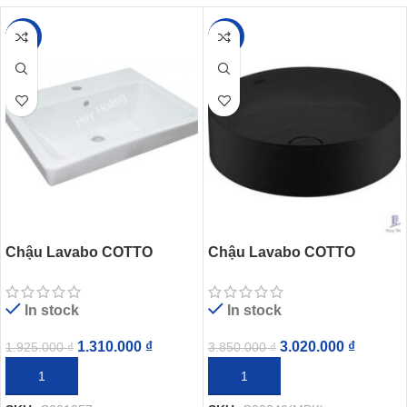
-32%
-22%
Chậu Lavabo COTTO
Chậu Lavabo COTTO
C001057 Đặt Bàn Simply
C00340 MBK Đặt Bàn Màu
Modish
Đen
In stock
In stock
1.310.000
₫
3.020.000
₫
1.925.000
₫
3.850.000
₫
THÊM VÀO GIỎ HÀNG
THÊM VÀO GIỎ HÀNG