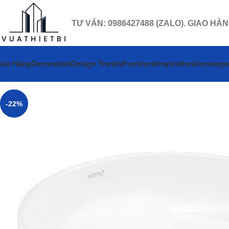
TƯ VẤN: 0986427488 (ZALO). GIAO HÀ
ửa Hàng
Decoration
Design Trends
Furniture
Inspiration
Uncatego
-22%