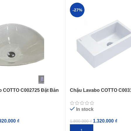
-27%
o COTTO C002725 Đặt Bàn
Chậu Lavabo COTTO C0031
Simply Modish
In stock
920.000
₫
1.320.000
₫
1.800.000
₫
IỎ HÀNG
THÊM VÀO GIỎ HÀNG