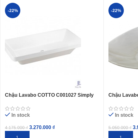
-22%
-22%
Chậu Lavabo COTTO C001027 Simply
Chậu Lavab
Modish Đặt Bàn
Vân Đá
In stock
In stock
3.270.000
₫
3.
4.175.000
₫
5.050.000
₫
THÊM VÀO GIỎ HÀNG
THÊM VÀO G