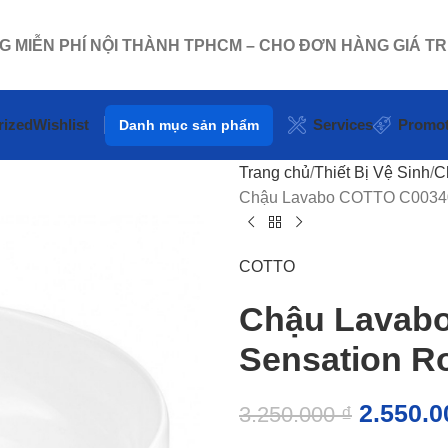
NG MIỄN PHÍ NỘI THÀNH TPHCM – CHO ĐƠN HÀNG GIÁ TR
rized
Wishlist
Services
Promot
Danh mục sản phẩm
Trang chủ
Thiết Bị Vệ Sinh
C
Chậu Lavabo COTTO C00340
COTTO
Chậu Lavab
Sensation R
2.550.
3.250.000
₫