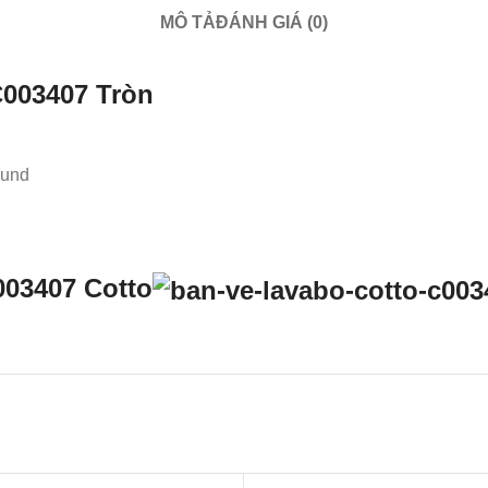
MÔ TẢ
ĐÁNH GIÁ (0)
C003407 Tròn
ound
003407 Cotto