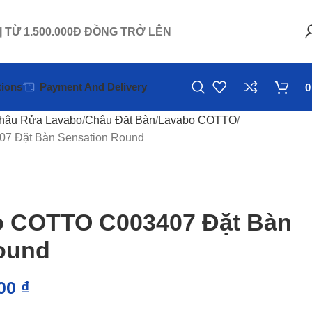
Ị TỪ 1.500.000Đ ĐỒNG TRỞ LÊN
ions
Payment And Delivery
hậu Rửa Lavabo
Chậu Đặt Bàn
Lavabo COTTO
7 Đặt Bàn Sensation Round
o COTTO C003407 Đặt Bàn
ound
000
₫