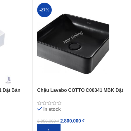
-27%
 Đặt Bàn
Chậu Lavabo COTTO C00341 MBK Đặt
Bàn Sensation Square Đen Mờ
In stock
2.800.000
₫
3.850.000
₫
THÊM VÀO GIỎ HÀNG