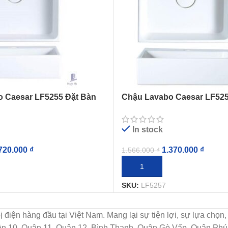
 Caesar LF5255 Đặt Bàn
Chậu Lavabo Caesar LF525
In stock
720.000
₫
1.370.000
₫
1.566.000
₫
IỎ HÀNG
THÊM VÀO GIỎ HÀNG
SKU:
LF5257
t bị điện hàng đầu tại Việt Nam. Mang lại sự tiện lợi, sự lựa c
uận 10, Quận 11, Quận 12, Bình Thạnh, Quận Gò Vấp, Quận Ph