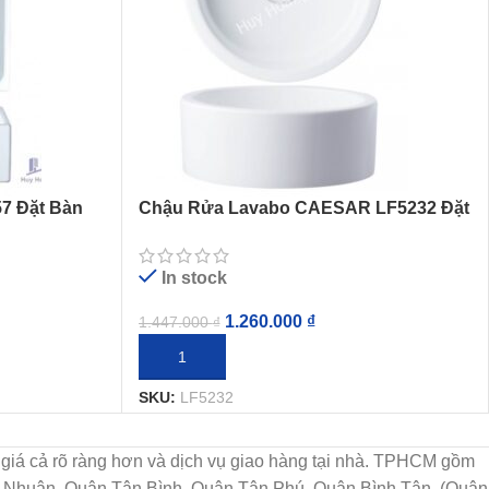
7 Đặt Bàn
Chậu Rửa Lavabo CAESAR LF5232 Đặt
Bàn Nắp Sứ
In stock
1.260.000
₫
1.447.000
₫
THÊM VÀO GIỎ HÀNG
SKU:
LF5232
họn, giá cả rõ ràng hơn và dịch vụ giao hàng tại nhà. TPHCM gồm
ú Nhuận, Quận Tân Bình, Quận Tân Phú, Quận Bình Tân. (Quận