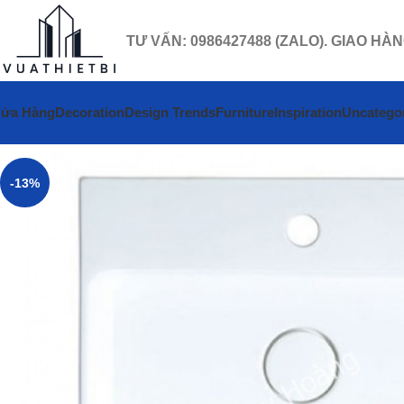
TƯ VẤN: 0986427488 (ZALO). GIAO HÀ
ửa Hàng
Decoration
Design Trends
Furniture
Inspiration
Uncatego
-13%