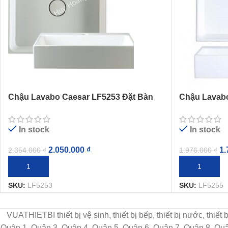
Chậu Lavabo Caesar LF5253 Đặt Bàn
Chậu Lavabo
In stock
In stock
2.050.000
₫
1.
2.354.000
₫
1.976.000
₫
THÊM VÀO GIỎ HÀNG
THÊM VÀO G
SKU:
LF5253
SKU:
LF5255
VUATHIETBI thiết bị vệ sinh, thiết bị bếp, thiết bị nước, thiế
Quận 1, Quận 3, Quận 4, Quận 5, Quận 6, Quận 7, Quận 8, Q