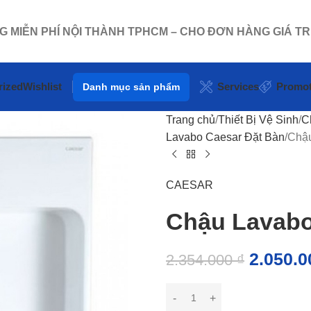
NG MIỄN PHÍ NỘI THÀNH TPHCM – CHO ĐƠN HÀNG GIÁ TR
rized
Wishlist
Services
Promot
Danh mục sản phẩm
Trang chủ
Thiết Bị Vệ Sinh
C
Lavabo Caesar Đặt Bàn
Chậu
CAESAR
Chậu Lavabo
2.050.
2.354.000
₫