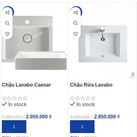
-13%
-13%
Chậu Lavabo Caesar
Chậu Rửa Lavabo
LF5253 Đặt Bàn
CAESAR LF5032 Treo
Tường – Đăt Bàn 750×500
In stock
In stock
mm
2.050.000
₫
2.850.000
₫
2.354.000
₫
3.294.000
₫
THÊM VÀO GIỎ HÀNG
THÊM VÀO GIỎ HÀNG