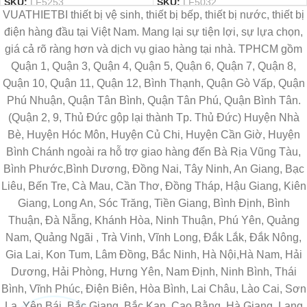
SKU:
LF5253
SKU:
LF5032
VUATHIETBI thiết bị vệ sinh, thiết bị bếp, thiết bị nước, thiết bị
điện hàng đầu tại Việt Nam. Mang lại sự tiện lợi, sự lựa chọn,
giá cả rõ ràng hơn và dịch vụ giao hàng tại nhà. TPHCM gồm
Quận 1, Quận 3, Quận 4, Quận 5, Quận 6, Quận 7, Quận 8,
Quận 10, Quận 11, Quận 12, Bình Thạnh, Quận Gò Vấp, Quận
Phú Nhuận, Quận Tân Bình, Quận Tân Phú, Quận Bình Tân.
(Quận 2, 9, Thủ Đức gộp lại thành Tp. Thủ Đức) Huyện Nhà
Bè, Huyện Hóc Môn, Huyện Củ Chi, Huyện Cần Giờ, Huyện
Bình Chánh ngoài ra hỗ trợ giao hàng đến Bà Rịa Vũng Tàu,
Bình Phước,Bình Dương, Đồng Nai, Tây Ninh, An Giang, Bạc
Liêu, Bến Tre, Cà Mau, Cần Thơ, Đồng Tháp, Hậu Giang, Kiên
Giang, Long An, Sóc Trăng, Tiền Giang, Bình Định, Bình
Thuận, Đà Nẵng, Khánh Hòa, Ninh Thuận, Phú Yên, Quảng
Nam, Quảng Ngãi , Trà Vinh, Vĩnh Long, Đắk Lắk, Đắk Nông,
Gia Lai, Kon Tum, Lâm Đồng, Bắc Ninh, Hà Nội,Hà Nam, Hải
Dương, Hải Phòng, Hưng Yên, Nam Định, Ninh Bình, Thái
Bình, Vĩnh Phúc, Điện Biên, Hòa Bình, Lai Châu, Lào Cai, Sơn
La, Yên Bái, Bắc Giang, Bắc Kạn, Cao Bằng, Hà Giang, Lạng