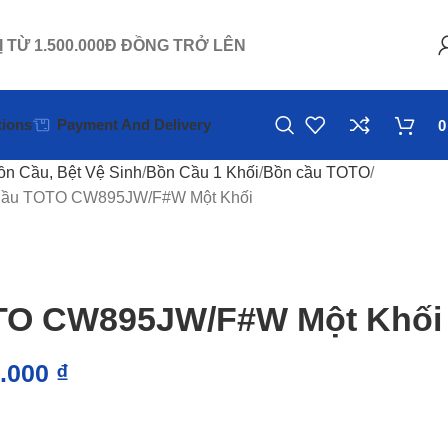
Ị TỪ 1.500.000Đ ĐỒNG TRỞ LÊN
ions
Payment And Delivery
ồn Cầu, Bệt Vệ Sinh
Bồn Cầu 1 Khối
Bồn cầu TOTO
Cầu TOTO CW895JW/F#W Một Khối
OTO CW895JW/F#W Một Khối
0.000
₫