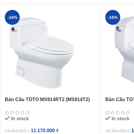
-16%
-16%
Bàn Cầu TOTO MS914RT2 (MS914T2)
Bàn Cầu TO
Một Khối Nắp Êm TC393VS
Một Khối N
In stock
In stock
11.170.000
₫
1
13.353.000
₫
13.353.000
₫