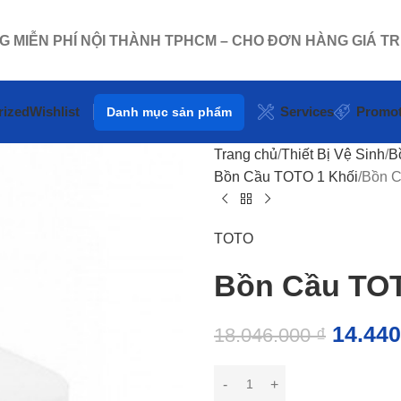
NG MIỄN PHÍ NỘI THÀNH TPHCM – CHO ĐƠN HÀNG GIÁ TR
rized
Wishlist
Services
Promot
Danh mục sản phẩm
Trang chủ
Thiết Bị Vệ Sinh
B
Bồn Cầu TOTO 1 Khối
Bồn 
TOTO
Bồn Cầu T
14.44
18.046.000
₫