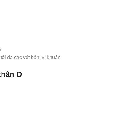
y
tối đa các vết bẩn, vi khuẩn
thân D