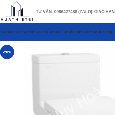
TƯ VẤN: 0986427488 (ZALO). GIAO HÀ
ửa Hàng
Decoration
Design Trends
Furniture
Inspiration
Uncatego
-20%