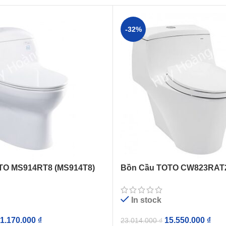
-32%
TO MS914RT8 (MS914T8)
Bồn Cầu TOTO CW823RAT2
ắp Êm TC600VS
Nắp TC393VS
In stock
1.170.000
₫
15.550.000
₫
23.014.000
₫