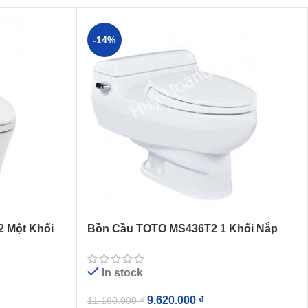
-14%
 Một Khối
Bồn Cầu TOTO MS436T2 1 Khối Nắp
TC393VS
In stock
9.620.000
₫
11.180.000
₫