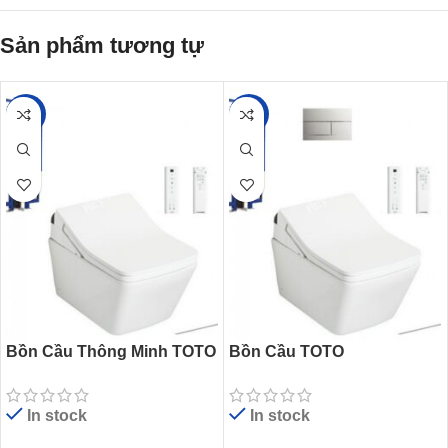
Sản phẩm tương tự
-18%
-17%
Bồn Cầu Thông Minh TOTO
Bồn Cầu TOTO
CW522EA/TCF797C2Z/WH1
CW522EA/TCF796CZ/WH17
72AAT Treo Tường
2AT/MB171M Nắp Điện Tử
In stock
In stock
Treo Tường