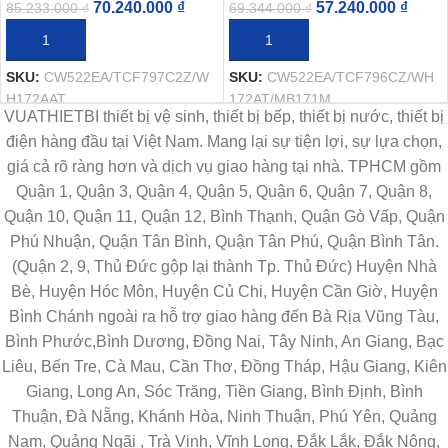
70.240.000
₫
57.240.000
₫
85.233.000
₫
69.344.000
₫
THÊM VÀO GIỎ HÀNG
THÊM VÀO GIỎ HÀNG
SKU:
CW522EA/TCF797C2Z/W
SKU:
CW522EA/TCF796CZ/WH
H172AAT
172AT/MB171M
VUATHIETBI thiết bị vệ sinh, thiết bị bếp, thiết bị nước, thiết bị
điện hàng đầu tại Việt Nam. Mang lại sự tiện lợi, sự lựa chọn,
giá cả rõ ràng hơn và dịch vụ giao hàng tại nhà. TPHCM gồm
Quận 1, Quận 3, Quận 4, Quận 5, Quận 6, Quận 7, Quận 8,
Quận 10, Quận 11, Quận 12, Bình Thạnh, Quận Gò Vấp, Quận
Phú Nhuận, Quận Tân Bình, Quận Tân Phú, Quận Bình Tân.
(Quận 2, 9, Thủ Đức gộp lại thành Tp. Thủ Đức) Huyện Nhà
Bè, Huyện Hóc Môn, Huyện Củ Chi, Huyện Cần Giờ, Huyện
Bình Chánh ngoài ra hỗ trợ giao hàng đến Bà Rịa Vũng Tàu,
Bình Phước,Bình Dương, Đồng Nai, Tây Ninh, An Giang, Bạc
Liêu, Bến Tre, Cà Mau, Cần Thơ, Đồng Tháp, Hậu Giang, Kiên
Giang, Long An, Sóc Trăng, Tiền Giang, Bình Định, Bình
Thuận, Đà Nẵng, Khánh Hòa, Ninh Thuận, Phú Yên, Quảng
Nam, Quảng Ngãi , Trà Vinh, Vĩnh Long, Đắk Lắk, Đắk Nông,