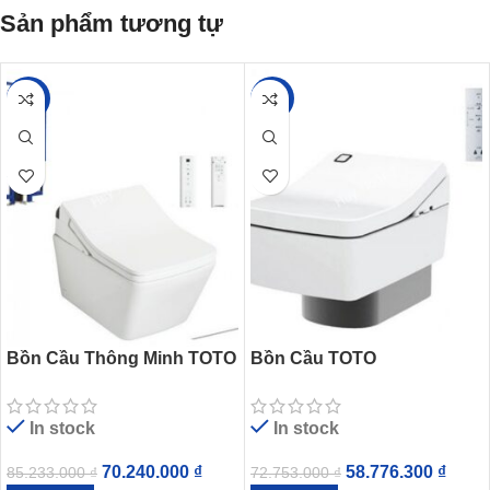
Sản phẩm tương tự
-18%
-19%
Bồn Cầu Thông Minh TOTO
Bồn Cầu TOTO
CW522EA/TCF797C2Z/WH1
CW512YR/7EE0007/TCF403
72AAT Treo Tường
EA Treo Tường Nắp Điện
In stock
In stock
Tử
70.240.000
₫
58.776.300
₫
85.233.000
₫
72.753.000
₫