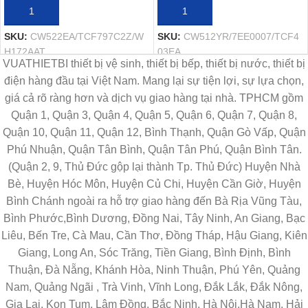
THÊM VÀO GIỎ HÀNG
THÊM VÀO GIỎ HÀNG
SKU:
CW522EA/TCF797C2Z/W
SKU:
CW512YR/7EE0007/TCF4
H172AAT
03EA
VUATHIETBI thiết bị vệ sinh, thiết bị bếp, thiết bị nước, thiết bị
điện hàng đầu tại Việt Nam. Mang lại sự tiện lợi, sự lựa chọn,
giá cả rõ ràng hơn và dịch vụ giao hàng tại nhà. TPHCM gồm
Quận 1, Quận 3, Quận 4, Quận 5, Quận 6, Quận 7, Quận 8,
Quận 10, Quận 11, Quận 12, Bình Thạnh, Quận Gò Vấp, Quận
Phú Nhuận, Quận Tân Bình, Quận Tân Phú, Quận Bình Tân.
(Quận 2, 9, Thủ Đức gộp lại thành Tp. Thủ Đức) Huyện Nhà
Bè, Huyện Hóc Môn, Huyện Củ Chi, Huyện Cần Giờ, Huyện
Bình Chánh ngoài ra hỗ trợ giao hàng đến Bà Rịa Vũng Tàu,
Bình Phước,Bình Dương, Đồng Nai, Tây Ninh, An Giang, Bạc
Liêu, Bến Tre, Cà Mau, Cần Thơ, Đồng Tháp, Hậu Giang, Kiên
Giang, Long An, Sóc Trăng, Tiền Giang, Bình Định, Bình
Thuận, Đà Nẵng, Khánh Hòa, Ninh Thuận, Phú Yên, Quảng
Nam, Quảng Ngãi , Trà Vinh, Vĩnh Long, Đắk Lắk, Đắk Nông,
Gia Lai, Kon Tum, Lâm Đồng, Bắc Ninh, Hà Nội,Hà Nam, Hải