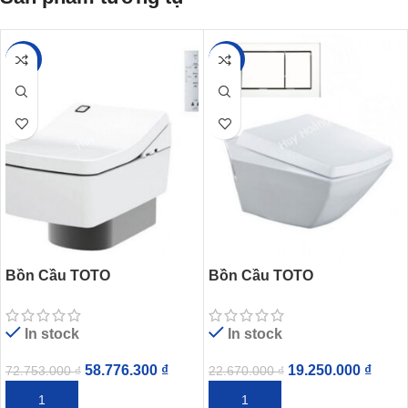
-19%
-15%
Bồn Cầu TOTO
Bồn Cầu TOTO
CW512YR/7EE0007/TCF403
CW682/WH035D/MB007DP
EA Treo Tường Nắp Điện
Treo Tường
In stock
In stock
Tử
58.776.300
₫
19.250.000
₫
72.753.000
₫
22.670.000
₫
THÊM VÀO GIỎ HÀNG
THÊM VÀO GIỎ HÀNG