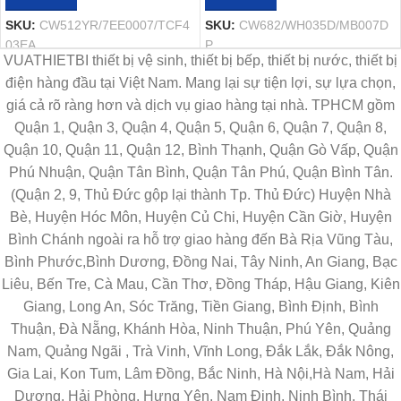
SKU:
CW512YR/7EE0007/TCF4
SKU:
CW682/WH035D/MB007D
03EA
P
VUATHIETBI thiết bị vệ sinh, thiết bị bếp, thiết bị nước, thiết bị
điện hàng đầu tại Việt Nam. Mang lại sự tiện lợi, sự lựa chọn,
giá cả rõ ràng hơn và dịch vụ giao hàng tại nhà. TPHCM gồm
Quận 1, Quận 3, Quận 4, Quận 5, Quận 6, Quận 7, Quận 8,
Quận 10, Quận 11, Quận 12, Bình Thạnh, Quận Gò Vấp, Quận
Phú Nhuận, Quận Tân Bình, Quận Tân Phú, Quận Bình Tân.
(Quận 2, 9, Thủ Đức gộp lại thành Tp. Thủ Đức) Huyện Nhà
Bè, Huyện Hóc Môn, Huyện Củ Chi, Huyện Cần Giờ, Huyện
Bình Chánh ngoài ra hỗ trợ giao hàng đến Bà Rịa Vũng Tàu,
Bình Phước,Bình Dương, Đồng Nai, Tây Ninh, An Giang, Bạc
Liêu, Bến Tre, Cà Mau, Cần Thơ, Đồng Tháp, Hậu Giang, Kiên
Giang, Long An, Sóc Trăng, Tiền Giang, Bình Định, Bình
Thuận, Đà Nẵng, Khánh Hòa, Ninh Thuận, Phú Yên, Quảng
Nam, Quảng Ngãi , Trà Vinh, Vĩnh Long, Đắk Lắk, Đắk Nông,
Gia Lai, Kon Tum, Lâm Đồng, Bắc Ninh, Hà Nội,Hà Nam, Hải
Dương, Hải Phòng, Hưng Yên, Nam Định, Ninh Bình, Thái