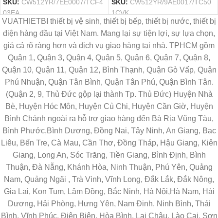
SKU:
CW512YR/7EE0007/TCF4
SKU:
CW512YR/9AE0017/TC50
03EA
1CVK
VUATHIETBI thiết bị vệ sinh, thiết bị bếp, thiết bị nước, thiết bị
điện hàng đầu tại Việt Nam. Mang lại sự tiện lợi, sự lựa chọn,
giá cả rõ ràng hơn và dịch vụ giao hàng tại nhà. TPHCM gồm
Quận 1, Quận 3, Quận 4, Quận 5, Quận 6, Quận 7, Quận 8,
Quận 10, Quận 11, Quận 12, Bình Thạnh, Quận Gò Vấp, Quận
Phú Nhuận, Quận Tân Bình, Quận Tân Phú, Quận Bình Tân.
(Quận 2, 9, Thủ Đức gộp lại thành Tp. Thủ Đức) Huyện Nhà
Bè, Huyện Hóc Môn, Huyện Củ Chi, Huyện Cần Giờ, Huyện
Bình Chánh ngoài ra hỗ trợ giao hàng đến Bà Rịa Vũng Tàu,
Bình Phước,Bình Dương, Đồng Nai, Tây Ninh, An Giang, Bạc
Liêu, Bến Tre, Cà Mau, Cần Thơ, Đồng Tháp, Hậu Giang, Kiên
Giang, Long An, Sóc Trăng, Tiền Giang, Bình Định, Bình
Thuận, Đà Nẵng, Khánh Hòa, Ninh Thuận, Phú Yên, Quảng
Nam, Quảng Ngãi , Trà Vinh, Vĩnh Long, Đắk Lắk, Đắk Nông,
Gia Lai, Kon Tum, Lâm Đồng, Bắc Ninh, Hà Nội,Hà Nam, Hải
Dương, Hải Phòng, Hưng Yên, Nam Định, Ninh Bình, Thái
Bình, Vĩnh Phúc, Điện Biên, Hòa Bình, Lai Châu, Lào Cai, Sơn