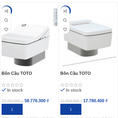
-19%
-19%
Bồn Cầu TOTO
Bồn Cầu TOTO
CW512YR/7EE0007/TCF403
CW512YR/9AE0017/TC501
EA Treo Tường Nắp Điện
CVK Treo Tường
In stock
In stock
Tử
58.776.300
₫
17.780.400
₫
72.753.000
₫
22.003.000
₫
THÊM VÀO GIỎ HÀNG
THÊM VÀO GIỎ HÀNG