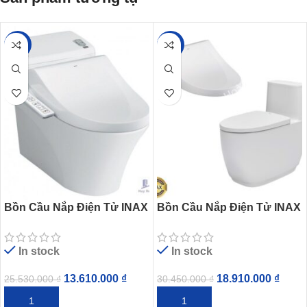
-47%
-38%
Bồn Cầu Nắp Điện Tử INAX
Bồn Cầu Nắp Điện Tử INAX
AC-1008R/CW-H17VN
AC-1052/CW-H18VN
In stock
In stock
13.610.000
₫
18.910.000
₫
25.530.000
₫
30.450.000
₫
THÊM VÀO GIỎ HÀNG
THÊM VÀO GIỎ HÀNG