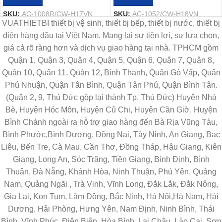
SKU:
AC-1008R/CW-H17VN
SKU:
AC-1052/CW-H18VN
VUATHIETBI thiết bị vệ sinh, thiết bị bếp, thiết bị nước, thiết bị
điện hàng đầu tại Việt Nam. Mang lại sự tiện lợi, sự lựa chọn,
giá cả rõ ràng hơn và dịch vụ giao hàng tại nhà. TPHCM gồm
Quận 1, Quận 3, Quận 4, Quận 5, Quận 6, Quận 7, Quận 8,
Quận 10, Quận 11, Quận 12, Bình Thạnh, Quận Gò Vấp, Quận
Phú Nhuận, Quận Tân Bình, Quận Tân Phú, Quận Bình Tân.
(Quận 2, 9, Thủ Đức gộp lại thành Tp. Thủ Đức) Huyện Nhà
Bè, Huyện Hóc Môn, Huyện Củ Chi, Huyện Cần Giờ, Huyện
Bình Chánh ngoài ra hỗ trợ giao hàng đến Bà Rịa Vũng Tàu,
Bình Phước,Bình Dương, Đồng Nai, Tây Ninh, An Giang, Bạc
Liêu, Bến Tre, Cà Mau, Cần Thơ, Đồng Tháp, Hậu Giang, Kiên
Giang, Long An, Sóc Trăng, Tiền Giang, Bình Định, Bình
Thuận, Đà Nẵng, Khánh Hòa, Ninh Thuận, Phú Yên, Quảng
Nam, Quảng Ngãi , Trà Vinh, Vĩnh Long, Đắk Lắk, Đắk Nông,
Gia Lai, Kon Tum, Lâm Đồng, Bắc Ninh, Hà Nội,Hà Nam, Hải
Dương, Hải Phòng, Hưng Yên, Nam Định, Ninh Bình, Thái
Bình, Vĩnh Phúc, Điện Biên, Hòa Bình, Lai Châu, Lào Cai, Sơn