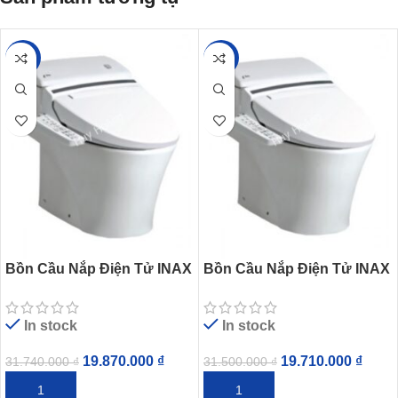
-37%
-37%
Bồn Cầu Nắp Điện Tử INAX
Bồn Cầu Nắp Điện Tử INAX
AC-1008R/CW-KB22AVN
AC-1017R/CW-KB22AVN
In stock
In stock
19.870.000
₫
19.710.000
₫
31.740.000
₫
31.500.000
₫
THÊM VÀO GIỎ HÀNG
THÊM VÀO GIỎ HÀNG