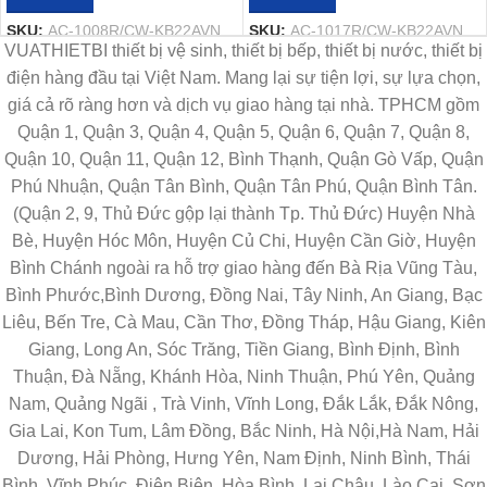
SKU:
AC-1008R/CW-KB22AVN
SKU:
AC-1017R/CW-KB22AVN
VUATHIETBI thiết bị vệ sinh, thiết bị bếp, thiết bị nước, thiết bị
điện hàng đầu tại Việt Nam. Mang lại sự tiện lợi, sự lựa chọn,
giá cả rõ ràng hơn và dịch vụ giao hàng tại nhà. TPHCM gồm
Quận 1, Quận 3, Quận 4, Quận 5, Quận 6, Quận 7, Quận 8,
Quận 10, Quận 11, Quận 12, Bình Thạnh, Quận Gò Vấp, Quận
Phú Nhuận, Quận Tân Bình, Quận Tân Phú, Quận Bình Tân.
(Quận 2, 9, Thủ Đức gộp lại thành Tp. Thủ Đức) Huyện Nhà
Bè, Huyện Hóc Môn, Huyện Củ Chi, Huyện Cần Giờ, Huyện
Bình Chánh ngoài ra hỗ trợ giao hàng đến Bà Rịa Vũng Tàu,
Bình Phước,Bình Dương, Đồng Nai, Tây Ninh, An Giang, Bạc
Liêu, Bến Tre, Cà Mau, Cần Thơ, Đồng Tháp, Hậu Giang, Kiên
Giang, Long An, Sóc Trăng, Tiền Giang, Bình Định, Bình
Thuận, Đà Nẵng, Khánh Hòa, Ninh Thuận, Phú Yên, Quảng
Nam, Quảng Ngãi , Trà Vinh, Vĩnh Long, Đắk Lắk, Đắk Nông,
Gia Lai, Kon Tum, Lâm Đồng, Bắc Ninh, Hà Nội,Hà Nam, Hải
Dương, Hải Phòng, Hưng Yên, Nam Định, Ninh Bình, Thái
Bình, Vĩnh Phúc, Điện Biên, Hòa Bình, Lai Châu, Lào Cai, Sơn