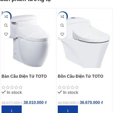
-18%
-18%
Bàn Cầu Điện Tử TOTO
Bồn Cầu Điện Tử TOTO
MS366W11 Nắp Tự Động
CW823NW/FW4 Nắp Tự
Mở
Động Đóng Mở
In stock
In stock
38.010.000
₫
36.670.000
₫
46.577.000
₫
44.940.000
₫
THÊM VÀO GIỎ HÀNG
THÊM VÀO GIỎ HÀNG