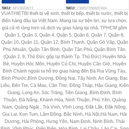
SKU:
MS366W11
SKU:
CW823NW/FW4
VUATHIETBI thiết bị vệ sinh, thiết bị bếp, thiết bị nước, thiết bị
điện hàng đầu tại Việt Nam. Mang lại sự tiện lợi, sự lựa chọn,
giá cả rõ ràng hơn và dịch vụ giao hàng tại nhà. TPHCM gồm
Quận 1, Quận 3, Quận 4, Quận 5, Quận 6, Quận 7, Quận 8,
Quận 10, Quận 11, Quận 12, Bình Thạnh, Quận Gò Vấp, Quận
Phú Nhuận, Quận Tân Bình, Quận Tân Phú, Quận Bình Tân.
(Quận 2, 9, Thủ Đức gộp lại thành Tp. Thủ Đức) Huyện Nhà
Bè, Huyện Hóc Môn, Huyện Củ Chi, Huyện Cần Giờ, Huyện
Bình Chánh ngoài ra hỗ trợ giao hàng đến Bà Rịa Vũng Tàu,
Bình Phước,Bình Dương, Đồng Nai, Tây Ninh, An Giang, Bạc
Liêu, Bến Tre, Cà Mau, Cần Thơ, Đồng Tháp, Hậu Giang, Kiên
Giang, Long An, Sóc Trăng, Tiền Giang, Bình Định, Bình
Thuận, Đà Nẵng, Khánh Hòa, Ninh Thuận, Phú Yên, Quảng
Nam, Quảng Ngãi , Trà Vinh, Vĩnh Long, Đắk Lắk, Đắk Nông,
Gia Lai, Kon Tum, Lâm Đồng, Bắc Ninh, Hà Nội,Hà Nam, Hải
Dương, Hải Phòng, Hưng Yên, Nam Định, Ninh Bình, Thái
Bình, Vĩnh Phúc, Điện Biên, Hòa Bình, Lai Châu, Lào Cai, Sơn