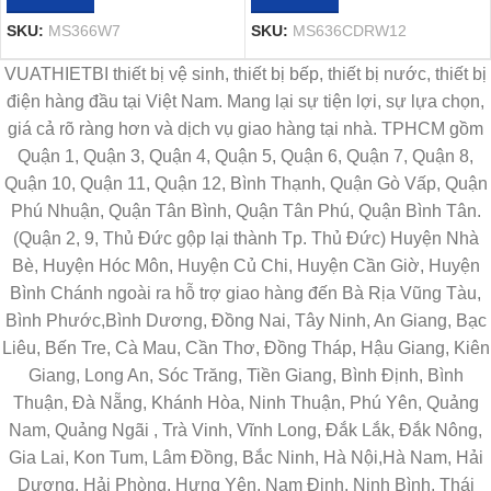
SKU:
MS366W7
SKU:
MS636CDRW12
VUATHIETBI thiết bị vệ sinh, thiết bị bếp, thiết bị nước, thiết bị
điện hàng đầu tại Việt Nam. Mang lại sự tiện lợi, sự lựa chọn,
giá cả rõ ràng hơn và dịch vụ giao hàng tại nhà. TPHCM gồm
Quận 1, Quận 3, Quận 4, Quận 5, Quận 6, Quận 7, Quận 8,
Quận 10, Quận 11, Quận 12, Bình Thạnh, Quận Gò Vấp, Quận
Phú Nhuận, Quận Tân Bình, Quận Tân Phú, Quận Bình Tân.
(Quận 2, 9, Thủ Đức gộp lại thành Tp. Thủ Đức) Huyện Nhà
Bè, Huyện Hóc Môn, Huyện Củ Chi, Huyện Cần Giờ, Huyện
Bình Chánh ngoài ra hỗ trợ giao hàng đến Bà Rịa Vũng Tàu,
Bình Phước,Bình Dương, Đồng Nai, Tây Ninh, An Giang, Bạc
Liêu, Bến Tre, Cà Mau, Cần Thơ, Đồng Tháp, Hậu Giang, Kiên
Giang, Long An, Sóc Trăng, Tiền Giang, Bình Định, Bình
Thuận, Đà Nẵng, Khánh Hòa, Ninh Thuận, Phú Yên, Quảng
Nam, Quảng Ngãi , Trà Vinh, Vĩnh Long, Đắk Lắk, Đắk Nông,
Gia Lai, Kon Tum, Lâm Đồng, Bắc Ninh, Hà Nội,Hà Nam, Hải
Dương, Hải Phòng, Hưng Yên, Nam Định, Ninh Bình, Thái