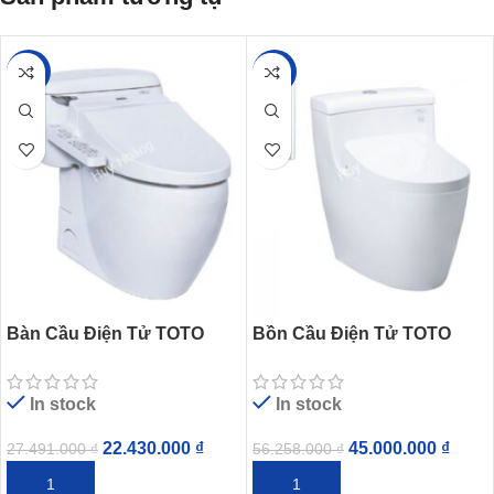
-18%
-20%
Bàn Cầu Điện Tử TOTO
Bồn Cầu Điện Tử TOTO
MS366W7 Nắp Rửa Washlet
MS636CDRW12 Nắp
Washlet Giấu Dây
In stock
In stock
22.430.000
₫
45.000.000
₫
27.491.000
₫
56.258.000
₫
THÊM VÀO GIỎ HÀNG
THÊM VÀO GIỎ HÀNG