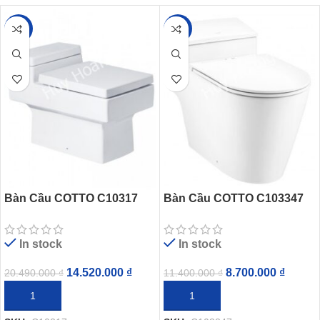
-29%
-24%
Bàn Cầu COTTO C10317
Bàn Cầu COTTO C103347
Một Khối Quado Xả Gạt
Simply Connect Xả Gạt
In stock
In stock
14.520.000
₫
8.700.000
₫
20.490.000
₫
11.400.000
₫
THÊM VÀO GIỎ HÀNG
THÊM VÀO GIỎ HÀNG