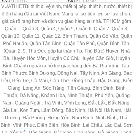
SKU:
C10317
SKU:
C103347
VUATHIETBI thiết bị vệ sinh, thiết bị bếp, thiết bị nước, thiết bị
điện hàng đầu tại Việt Nam. Mang lại sự tiện lợi, sự lựa chọn,
giá cả rõ ràng hơn và dịch vụ giao hàng tại nhà. TPHCM gồm
Quận 1, Quận 3, Quận 4, Quận 5, Quận 6, Quận 7, Quận 8,
Quận 10, Quận 11, Quận 12, Bình Thạnh, Quận Gò Vấp, Quận
Phú Nhuận, Quận Tân Bình, Quận Tân Phú, Quận Bình Tân.
(Quận 2, 9, Thủ Đức gộp lại thành Tp. Thủ Đức) Huyện Nhà
Bè, Huyện Hóc Môn, Huyện Củ Chi, Huyện Cần Giờ, Huyện
Bình Chánh ngoài ra hỗ trợ giao hàng đến Bà Rịa Vũng Tàu,
Bình Phước,Bình Dương, Đồng Nai, Tây Ninh, An Giang, Bạc
Liêu, Bến Tre, Cà Mau, Cần Thơ, Đồng Tháp, Hậu Giang, Kiên
Giang, Long An, Sóc Trăng, Tiền Giang, Bình Định, Bình
Thuận, Đà Nẵng, Khánh Hòa, Ninh Thuận, Phú Yên, Quảng
Nam, Quảng Ngãi , Trà Vinh, Vĩnh Long, Đắk Lắk, Đắk Nông,
Gia Lai, Kon Tum, Lâm Đồng, Bắc Ninh, Hà Nội,Hà Nam, Hải
Dương, Hải Phòng, Hưng Yên, Nam Định, Ninh Bình, Thái
Bình, Vĩnh Phúc, Điện Biên, Hòa Bình, Lai Châu, Lào Cai, Sơn
La, Yên Bái, Bắc Giang, Bắc Kạn, Cao Bằng, Hà Giang, Lạng